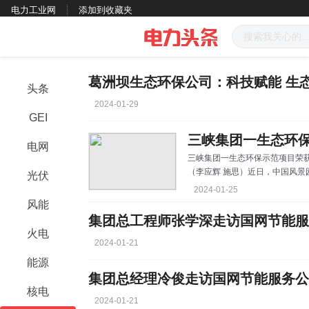
电力工业网
添加到收藏夹
葛洲坝生态环保公司：科技赋能 生
头条
2024-01-29
GEI
电网
三峡集团一生态环保示范项目荣获20
（李应辉 施思）近日，中国风景
光伏
奖”评选结果，由三峡集团上海
2024-01-25
市陈家冲-西园雨污生态环保示
风能
景 “中国风景园林学会科学技
集团总工程师张学深走访国网节能服
优奖项，纳入《社会科技奖励名
火电
2024-01-21
能源
集团总经理冷俊走访国网节能服务公
核电
2024-01-21