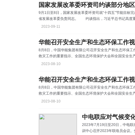
国家发展改革委环资司约谈部分地区
9月1日至8日，国家发展改革委环资司就“十四五”节能目标
省发展改革委负责同志。 约谈指出，习近平总书记高度重
优先，更高水平、更高质量地做好节能工作，用最小成本实现
2023-09-11
约束性指标，既定目标任务必须完成。“十四五”前两年，湖
缓慢，扣除原料用能和可再生能源消费量后，能耗强度下降仍
华能召开安全生产和生态环保工作视
8月8日，中国华能集团有限公司召开安全生产和生态环保工
救灾工作的重要指示、全国生态环境保护大会和全国安全生
求，研究部署公司当前和下一阶段相关工作。集团公司党组
2023-08-10
理、党组副书记邓建玲主持会议并作重点部署。集团公司党
上级有关会议精神及工作要求，并提出具体工作意见。 温
华能召开安全生产和生态环保工作视
育
8月8日，中国华能集团有限公司召开安全生产和生态环保工
救灾工作的重要指示、全国生态环境保护大会和全国安全生
求，研究部署公司当前和下一阶段相关工作。集团公司党组
2023-08-10
理、党组副书记邓建玲主持会议并作重点部署。集团公司党
上级有关
2023年7月19日至20日，中
训中心召开2023年联络员会议