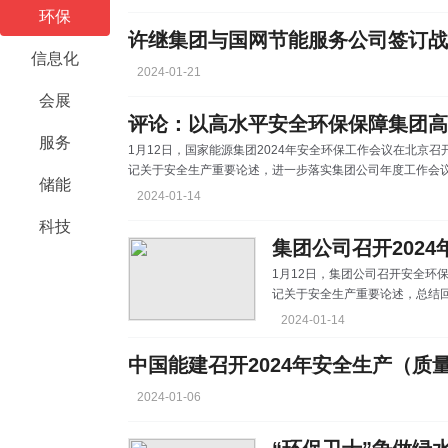
环保
许继集团与国网节能服务公司签订战
信息化
2024-01-21
会展
评论：以高水平安全环保保障集团高
服务
1月12日，国家能源集团2024年安全环保工作会议在北京
记关于安全生产重要论述，进一步落实集团公司年度工作会议
储能
保先进单位和个人，分析面临的形势和问题，并对2024年
2024-01-14
好当前和今后一个时期安全环保工作的提供了科学明确的行动
科技
强调，“必须坚持高质量发展和高水平安全良性互动，以高质
集团公司召开202
1月12日，集团公司召开安全环
记关于安全生产重要论述，总结回
部署2024年安全环保重点任务
2024-01-14
理、党组副书记余兵主持会议并
傅振邦宣读集团公司2023年度
中国能建召开2024年安全生产（质
员、副总经理杨鹏作安全环保工
会议指出，2023年集团公司坚持
2024-01-06