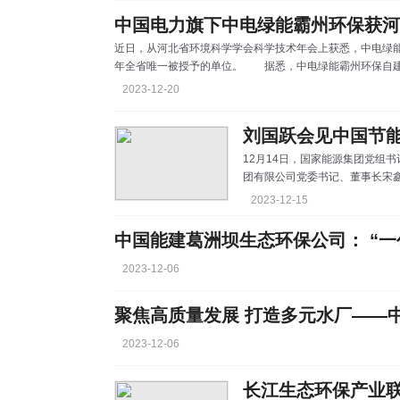
组、长江环保集团党委等各级组
中国电力旗下中电绿能霸州环保获河
行动、周密部署，以“三个坚持”“
近日，从河北省环境科学学会科学技术年会上获悉，中电绿能
年全省唯一被授予的单位。 据悉，中电绿能霸州环保自建
造了浓厚的企业文化氛围。公司从安全文明生产，环保数据
2023-12-20
位、多渠道充分展现企业文化特质。 中电绿能霸州环保科
厅、二楼环保科普长廊，展厅内设置有企业沙盘，垃圾发电
刘国跃会见中国节
12月14日，国家能源集团党组
团有限公司党委书记、董事长宋
域合作进行座谈交流。中国节能
2023-12-15
锋，集团党组成员、副总经理冯
宋鑫一行的到访表示欢迎，并详
示，国家能源集团聚焦服务国家战
充分发挥“煤电化路港航”和“产运
2023-12-06
2023-12-06