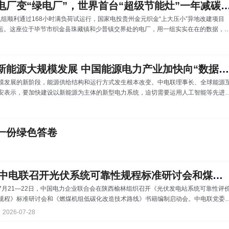
中国能源网：火电厂变“绿电厂”，世界首台“超级节能灶”一
电机组顺利通过168小时满负荷试运行，国家电投贵州金元织金“上大压小”异地改建项目
机投运。这座位于毕节市织金县珠藏镇和少普镇交界处的电厂，用一组实实在在的数据，
。 这座电厂的核心，是世界首台660兆瓦超超临界“W”火焰锅炉。“炉膛出风口设计
‘W’形状火焰，延长了无烟煤在炉内的燃烧时间，可显著提升燃尽率。”贵州织金平远
理部副主任何健介绍，这一创新有效解决了贵州高硫无烟
【中国新闻社】新能源大规模发展 中国能源电力产业加快向“数据驱动型”转变
模发展的新阶段，能源供给结构和运行方式发生根本改变。中电联理事长、全球能源
安表示，要加快建设以新能源为主体的新型电力系统，迫切需要运用人工智能等先进
和配置消纳能力，有效化解新能源出力波动对电力系统安全运行的挑战。 《中国
》显示，我国发电装机结构低碳转型成效显著。数据显示，2025年，全国新增发电装机
26.2%，其中风电和太阳能发电合计新增装机4.4亿千瓦，占总新增
一份绿色答卷
中电联召开光伏系统可靠性规程标准研讨会和煤电低碳化技术路线书籍编制启动会
7月21—22日，中国电力企业联合会在陕西榆林组织召开《光伏发电站系统可靠性评
规程》标准研讨会和《燃煤机组低碳化改造技术路线》书籍编制启动会。中电联党委
员、专职副理事长安洪光出席会议并作总结讲话。在《光伏发电站系统可靠性评价规
2026-07-28
程》标准研讨会上，编制牵头单位中国华能集团介绍了规程修订思路、框架及核心内