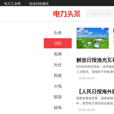
电力工业网
添加到收藏夹
头条
GEI
电网
解放日报渔光互补
光伏
8月的崇明岛西端，绿华镇
三次蜕壳。现场听不到鱼塘增
风能
地，中国华电集团有限公司上
2026-08-07
千瓦时绿电，满足约14万
火电
大的“零碳蟹”将与第三期光伏
能源
国家发展改革委、国家能源局
年，新型电力系统初步建成
核电
力持续增强，电力系统互补
2026-08-06
型电力系统建设方针、主要