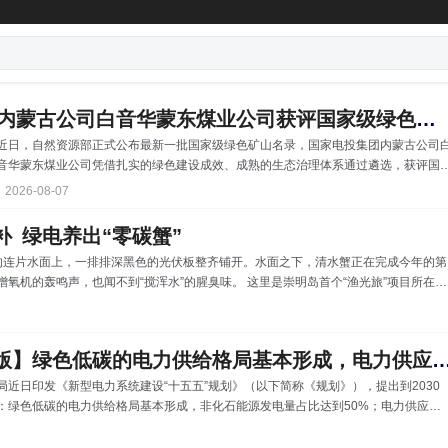
内蒙古公司白音华蒙东煤业公司获评国家级绿色矿山
近日，自然资源部正式公布最新一批国家级绿色矿山名录，国家电投集团内蒙古公司
音华蒙东煤业公司凭借扎实的绿色建设成效、成熟的生态治理体系通过遴选，获评国
级绿色矿山。 白音华蒙东煤业公司始终将绿色矿山建设摆在战略发展突出位置，
2026-08-07
焦资源集约利用、矿区生态修复、节能降碳减排、智能绿色开采、矿地协同共建五大
心维度，常态化、标准化、系统化推进绿色矿山创建工作，筑牢企业绿色发展根基，
 绿电养出“零碳蟹”
方位推动矿山绿色低碳转型升级。同时，白音华蒙东煤业公司积极引进前沿智能化开
的连片水面上，一排排深黑色的光伏板整齐铺开。水面之下，清水蟹正在完成今年的第
装备与先进工艺，持续提升煤炭资源回采率，从
氧机的轰鸣声，也闻不到“搅浑水”的腥臭味。 这里是崇明岛首个“渔光旅”项目所在
海分公司（以下简称“华电上海”）三期共计143兆瓦的光伏电站，每年可提供超1.5
户家庭用电量。 按计划，第三期光伏电站预计9月全容量并网。今年秋天，在光伏板下
电站的绿电一同上市。 好空气带来“超预期” 10年前，
【人民日报海外版】绿色低碳的电力供给格局基本形成，电力供应能力持续增强——到2030
近日印发《新型电力系统建设“十五五”规划》（以下简称《规划》），提出到2030
：绿色低碳的电力供给格局基本形成，非化石能源发电量占比达到50%；电力供应能
互济和安全韧性水平大幅提升等目标。业内人士认为，《规划》明确了“十五五”时期新
目标、重点任务、重大工程，将引导新型电力系统建设，促进电力行业高质量发