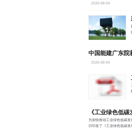
源含“绿”量持续提升。 
2026-08-04
回点对网500千伏”外送通
外送能力600万千瓦；省内
中国能建广东院
2026-08-04
《工业绿色低碳
为加快推动工业绿色低碳发
日印发了《工业绿色低碳发展
部节能与综合利用司负责同