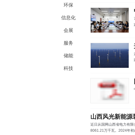
环保
展。 发挥电力在经济发
信息化
会展
服务
储能
科技
山西风光新能源装
近日从国网山西省电力有限公
8061.21万千瓦。202