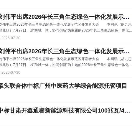
产力本身就是绿色生产力，要加快绿色科技创新和先进绿色技术推广应用，做强绿色
料、新一代信息技术等前沿科技呈现群体性突破、多领域融合态势，特别是
刘伟平出席2026年长三角生态绿色一体化发展示范区开发者大会
刘伟平出席2026年长三角生态绿色一体化发展示范区开发者大会 本网讯（胡九思
张兆欣）7月27日，以“跨域一体，协同创新”为主题的2026年长三角生态绿色一体化
展示范区开发者大会在示范区方厅水院长三角馆举行。中央政治局委员、上海市委书
2026-07-30
陈吉宁出席并致辞，上海市委副书记、市长龚正为长三角生态绿色一体化发展示范区
发者联盟新一届轮值执行长单位同济大学颁证。三峡集团董事长、党组书记刘伟平出
刘伟平出席2026年长三角生态绿色一体化发展示范区开发者大会
大会并与上海市委常委、副市
刘伟平出席2026年长三角生态绿色一体化发展示范区开发者大会 本网讯（胡九思
张兆欣）7月27日，以“跨域一体，协同创新”为主题的2026年长三角生态绿色一体化
展示范区开发者大会在示范区方厅水院长三角馆举行。中央政治局委员、上海市委书
2026-07-30
陈吉宁出席并致辞，上海市委副书记、市长龚正为长三角生态绿色一体化发展示范区
发者联盟新一届轮值执行长单位同济大学颁证。三峡集团董事长、党组书记刘伟平出
牵头联合体中标广州中医药大学综合能源托管项目
大会并与上海市委常委、副市
中国能建甘肃院中标甘肃开鑫通睿新能源科技有限公司100兆瓦/400兆瓦时独立储能EPC总承包项目