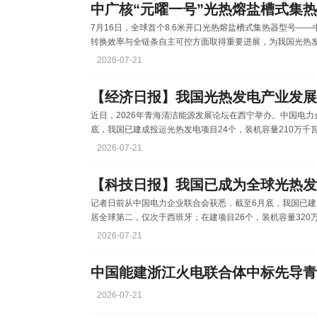
米、辣椒、小麦等作物腾出充足
中广核“元曜一号”光热熔盐槽式集热
均年龄只有27岁的青年运维团队
7月16日，全球首个8.6米开口光热熔盐槽式集热器型号—
转换效率与全链条自主可控方面取得重要进展，为我国光热发
号’采用8.6米大开口设计，由4台集热器组成一条长度732米
2026-07-21
标准篮球场的总面积。较传统5.7米开口导热油槽式集热器，
19%。”中广核型号首席专家（光热发电技术）尹航表示，同
【经济日报】我国光热发电产业发展
近日，2026年青海清洁能源发展论坛在西宁举办。中国电力
底，我国已建成投运光热发电项目24个，装机容量210万千
装机容量320万千瓦。中国已成为全球光热发电新增装机的
2026-07-21
动。目前，我国在第四代光热发电技术领域达到国际领先水
电技术，并建成了全球领先的光热发电全产业链，技术装备国
【科技日报】我国已成为全球光热发
记者日前从中国电力企业联合会获悉，截至6月底，我国已建成
居全球第二，仅次于西班牙；在建项目26个，装机容量32
力。光热发电具有可储能、可调节、可支撑电网的独特优势
2026-07-21
发展。中国电力企业联合会常务副理事长杨昆介绍，目前，
成功掌握塔式、槽式、菲涅尔式等主流光热发电技术，并建
2026-07-21