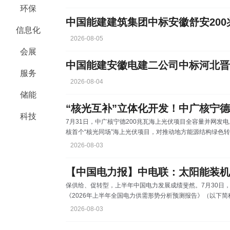
式光伏发展迅猛。2020年年初至今年6月底，河北南网新增
环保
为推动能源转型和构建新型电力系统的重要力量。 随着分
中国能建建筑集团中标安徽舒安200
信息化
2026-08-05
会展
服务
2026-08-04
储能
“核光互补”立体化开发！中广核宁德2
科技
7月31日，中广核宁德200兆瓦海上光伏项目全容量并网发
核首个“核光同场”海上光伏项目，对推动地方能源结构绿色
等具有重要示范意义。该项目位于福鼎市太姥山镇备湾村宁
2026-08-03
实现“核光互补”立体化开发。场区总面积约3020亩，装机容量
目运行期25年内，预计年平均上网电量约3亿千瓦时，等效减少
【中国电力报】中电联：太阳能装机
保供给、促转型，上半年中国电力发展成绩斐然。7月30日，
《2026年上半年全国电力供需形势分析预测报告》（以下
新动能用电量快速增长，非化石能源发电装机占比不断提升
2026-08-03
三季度超越煤电。拉长视野，“十五五”期间，电力行业绿色
性成型新阶段。太阳能发电装机入列“第一大电源”截至今年5月