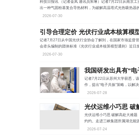
科技日报讯 （记者金凤 通讯员朱琳）记者7月22日从南京
出一种气固粉基复合导热材料，为破解高温塔式光热吸热器
相关成果近日发表于国际学术期刊《能源转换与管理》。 
2026-07-30
热器，再经储热与发电系统输出电力。传统传热介质熔盐工
传热能力和温度上限，却会带来遇水、遇空气剧烈反应等挑战。
引导合理定价 光伏行业成本核算模
记者7月27日从中国光伏行业协会了解到，在国家市场监督
会牵头编制的团体标准《光伏行业成本核算模型通则》近日
尺支持行业有序竞争。 标准以企业会计准则为基础，通过
2026-07-30
范围、计算系数和计算模型，形成贯通产业链的成本核算框
乱象。 标准将成本核算的通用准则转化为光伏各环节可操
我国研发出具有“电
记者7月22日从苏州大学获悉，
作，提出“电子共振”策略，以解
关成果22日由国际学术期刊《
2026-07-28
文介绍，与质地坚硬的晶硅光伏
的重点研发方向。它具有轻、薄
光伏运维小巧思 破
深空探测基地的理想能源器件，
光伏运维小巧思 破解高处大难题 本网讯（周伊萌 郑小鱼）7月的湖北枣阳，烈日
能晒太阳，哪里就能发电”。 
灼灼。走进三峡集团所属湖北能
将光能化为绿电，光伏阵列下，大片农
2026-07-24
发挥更大的综合效益，电站将光