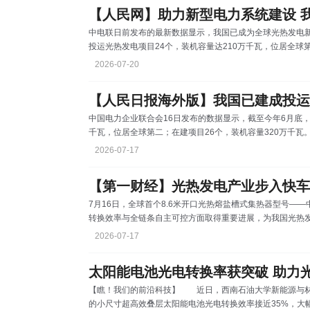
【人民网】助力新型电力系统建设 
中电联日前发布的最新数据显示，我国已成为全球光热发电新
投运光热发电项目24个，装机容量达210万千瓦，位居全球第
碳”背景下，光热发电兼具调峰电源和长时储能的双重功能，
2026-07-20
电力系统的有效支撑。同时，光热发电产业链长，规模化开
副理事长杨昆日前在青海清洁能源发展论坛上表示，“十五五
【人民日报海外版】我国已建成投运
中国电力企业联合会16日发布的数据显示，截至今年6月底，
千瓦，位居全球第二；在建项目26个，装机容量320万
光热发电产业的发展离不开科技创新。据介绍，目前，我国
2026-07-17
塔式、槽式、菲涅尔式等主流光热发电技术，建成了全球领
95%，高温吸热、储热、集热等核心材料设备实现自主可控
7月16日，全球首个8.6米开口光热熔盐槽式集热器型号—
转换效率与全链条自主可控方面取得重要进展，为我国光热
股有限公司董事长胡光耀表示，中广核“元曜一号”具备资源
2026-07-17
泛等突出优势。随着产业规模逐步扩大，该型号将进一步释放
目已正式开工建设，采用熔盐塔槽结合技术路线，将实现中广
太阳能电池光电转换率获突破 助力
【瞧！我们的前沿科技】 近日，西南石油大学新能源与材
的小尺寸超高效叠层太阳能电池光电转换效率接近35%，