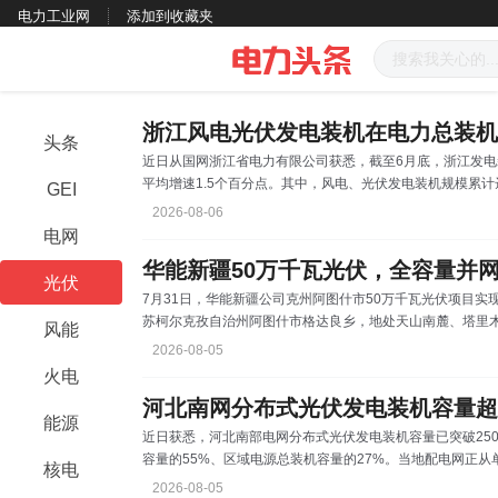
电力工业网
添加到收藏夹
浙江风电光伏发电装机在电力总装机
头条
近日从国网浙江省电力有限公司获悉，截至6月底，浙江发电装机
平均增速1.5个百分点。其中，风电、光伏发电装机规模累计
GEI
半年，浙江经济发展稳中向好，用电需求高速增长。1～6月，
2026-08-06
位；最高负荷1.36亿千瓦，创新高。浙江提前谋划，加快省
电网
2032万千瓦，其中清洁煤电、天然气发电、核电以及水电等装
华能新疆50万千瓦光伏，全容量并
光伏
7月31日，华能新疆公司克州阿图什市50万千瓦光伏项目
苏柯尔克孜自治州阿图什市格达良乡，地处天山南麓、塔里木
风能
瓦/500兆瓦时的储能。项目投产后年均发电量6.85亿千瓦时
2026-08-05
56.75万吨，生态与经济效益显著。项目建设期间解决就业
火电
收4000余万元，对于促进区域经济社会协调发展、有效增
河北南网分布式光伏发电装机容量超2
能源
近日获悉，河北南部电网分布式光伏发电装机容量已突破2500
容量的55%、区域电源总装机容量的27%。当地配电网正
核电
型升级，电网绿色转型取得标志性成果。 在“双碳”目标
2026-08-05