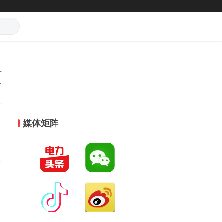
一
公
火
积
路
媒体矩阵
合
端