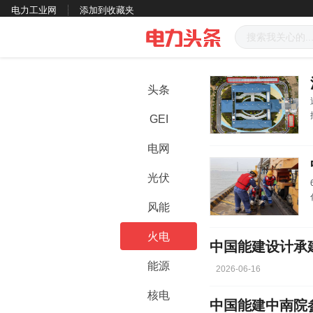
电力工业网
添加到收藏夹
头条
GEI
电网
光伏
风能
火电
能源
2026-06-16
核电