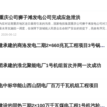
重庆公司狮子滩发电公司完成应急泄洪
为应对近期重庆地区连日暴雨引发的汛情，国家电投集团重庆公司狮子滩发电公司对
座水库实施统一调度，在保障下游城镇人民群众生命财产安全的前提下，高效有序完
全部开闸泄洪工作，有效控制水库水位，确保各流域电站安全稳定运行。 6月7日
2026-06-12
至8日，受强对流天气强势侵袭，狮子滩发电公司所在的龙溪河、大洪河、芙蓉江三大
流域遭遇暴雨，累计面雨量均达60毫米以上。其中，6月8日0时至12时，江口电站坝
中国能建西北电建承建的商洛发电二期2×660兆瓦工程项目3号锅炉首次点火一次成功
前雨量高达208毫米，最大小时雨量超过60毫米，雨势来势猛、强度大，防汛形势骤
升级。根据实时洪水预报，狮子滩水库
团承建的淮北聚能电厂1号机组首次并网一次成功
电中标华能山西山阴电厂百万千瓦机组工程项目
中国能建总承包建设的同热三期2×100万千瓦煤电工程1号机汽轮发电机转子穿装完成