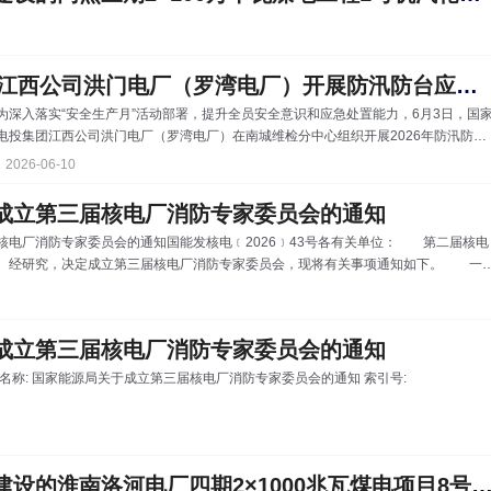
江西公司洪门电厂（罗湾电厂）开展防汛防台应急演练
为深入落实“安全生产月”活动部署，提升全员安全意识和应急处置能力，6月3日，国
电投集团江西公司洪门电厂（罗湾电厂）在南城维检分中心组织开展2026年防汛防台
应急演练，江西公司系统相关水电单位现场观摩。 本次演练立足主汛期极端强降
2026-06-10
天气，紧扣洪门电站汛期实际风险特点，模拟一号机组蝴蝶阀空气阀大量跑水、排水
备故障、厂房雨水倒灌、人员触电等多重险情叠加场景，实景还原汛期复杂突发险情
成立第三届核电厂消防专家委员会的通知
流程处置，结合实际设置防汛抢险、设备抢修、规范泄洪、医疗急救等演练科目，全
核电厂消防专家委员会的通知国能发核电﹝2026﹞43号各有关单位： 第二届核电
检验应急反应能力、突发事件处置能力和
。经研究，决定成立第三届核电厂消防专家委员会，现将有关事项通知如下。 一
监督管理工作，为核电厂消防法规标准制（修）订、消防设计审查和验收、消防监
议意见和工作建议。 二、组成人员 主 任：赵学顺 国家能源局 副主任：朱国
 中国科学技术大学 姜 波 中国核电发展中心 委 员：（按姓氏
成立第三届核电厂消防专家委员会的通知
的通知 索引号:
中国能建总承包建设的淮南洛河电厂四期2×1000兆瓦煤电项目8号锅炉水压试验一次成功、发电机