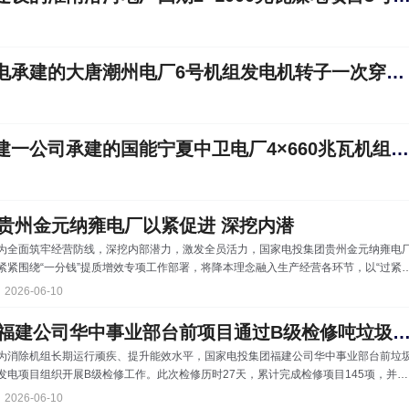
中国能建浙江火电承建的大唐潮州电厂6号机组发电机转子一次穿装就位
中国能建江苏电建一公司承建的国能宁夏中卫电厂4×660兆瓦机组扩建工程6号机组汽轮机扣盖一次成功
贵州金元纳雍电厂以紧促进 深挖内潜
为全面筑牢经营防线，深挖内部潜力，激发全员活力，国家电投集团贵州金元纳雍电
紧紧围绕“一分钱”提质增效专项工作部署，将降本理念融入生产经营各环节，以“过紧
子”的思想自觉和行动自觉，凝聚起全厂上下共克时艰、降本增效的强大合力。今年以
2026-06-10
来，纳雍电厂通过压减外委费用、修旧利废、精准配煤等举措，截至5月底已节约成本
超过1200万元，为纳雍电厂2026年实现“全口径盈利”奠定了坚实基础。向内挖潜 能干
福建公司华中事业部台前项目通过B级检修吨垃圾发电量提升1
不包 “以前设备一坏，第一反应是打电话叫外委人员来修。现在不一样了，不管大
为消除机组长期运行顽疾、提升能效水平，国家电投集团福建公司华中事业部台前垃
事小事，都是我们自己人上手干
发电项目组织开展B级检修工作。此次检修历时27天，累计完成检修项目145项，并于
6月1日11时一次并网完成。机组启动后，各项运行指标显著优化，设备效能大幅提
2026-06-10