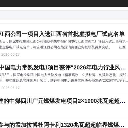
江西公司一项目入选江西省首批虚拟电厂试点名单
近日，国家电投集团江西公司能源销售申报的国电投江西虚拟电厂项目入选江西省第
批虚拟电厂试点名单，标志着江西公司在能源消费侧业务板块取得新突破。 江西
司能源销售立足自身资源禀赋与业务优势，深度挖掘售电客户可调负荷资源及永修星
2026-06-17
综合智慧能源项目资源，创新采用负荷类与混合类“1+1”双赛道申报思路，方案特色鲜
明、可行性突出。申报期间，江西公司能源销售主动对接江西省能源局等主管单位，
中国电力常熟发电1项目获评“2026年电力行业风险防控与应急管理标杆项目”
极联动电投综能等专业力量完善方案，最终以严谨专业的申报材料、清晰可行的实施
6月2日，国家电投集团中国电力常熟发电《精准高效、立足长远，构建常态化、实战
径顺利通过专家评审，跻身全省首批虚拟电
化、规范化应急管理体系》项目，获评中国电力设备管理协会颁发的“2026年电力行业
风险防控与应急管理标杆项目”称号。 应急管理是安全生产工作的重要组成部分，
2026-06-17
是防范化解安全风险、保障能源稳定供应的关键举措。常熟发电始终严守行业规范标
准，持续加强应急管理建设，全方位筑牢安全生产屏障：坚持动态优化预案体系，结
中国能建设计承建的中煤四川广元燃煤发电项目2×1000兆瓦超超临界机组新建工程1号机组并网
过往成功实践案例及现场工况变化，累计修订完善应急预案；聚焦实战练兵，立足极
场景细化演练方案，创新演练方式，不断锤炼
中国能建中南院参与的孟加拉博杜阿卡利1320兆瓦超超临界燃煤电站项目投运