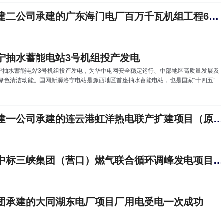
升：机组汽耗降至4.73千克/千瓦时，吨垃圾发电量较检修前提升15.6%，节能降耗成
效显著。华中事业部台前项目检修人员正在回装汽轮机转子 检修工作聚焦设备长
中国能建安徽电建二公司承建的广东海门电厂百万千瓦机组工程6号机组DCS受电一次成功
存在的关键问题，重点消除了烟囱内壁严重腐蚀、汽轮机末级叶片汽蚀、设备胀差异
常、汽封母管温度偏高、尾部烟气系
宁抽水蓄能电站3号机组投产发电
洛宁抽水蓄能电站3号机组投产发电，为华中电网安全稳定运行、中部地区高质量发展及
绿色清洁动能。国网新源洛宁电站是豫西地区首座抽水蓄能电站，也是国家“十四五”收
能源项目。电站位于河南省洛阳市洛宁县涧口乡，工程动态总投资88.8亿元，总装机容
单机容量35万千瓦可逆式水泵水轮发电电动机组，建设标准与技术指标行业领先。此前，
025年10月16日、12月16日顺利投运，投运后保持稳
中国能建江苏电建一公司承建的连云港虹洋热电联产扩建项目（原场址）二阶段
中国能建华北院中标三峡集团（营口）燃气联合循环调峰发电
团承建的大同湖东电厂项目厂用电受电一次成功