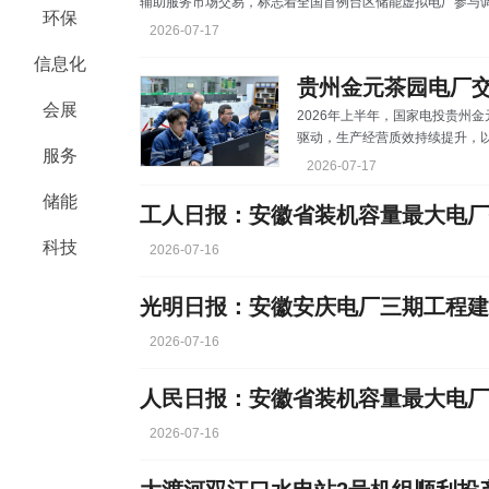
辅助服务市场交易，标志着全国首例台区储能虚拟电厂参与
环保
调节开辟新路径。本次入市聚合单元为5兆瓦/10兆瓦时分
2026-07-17
出清价格12元/兆瓦，累计完成有效调频里程270.29兆瓦
信息化
准。分散式台区储能单体容量偏小，难以单独参与电网调频
会展
2026年上半年，国家电投贵州
驱动，生产经营质效持续提升，以
服务
答卷。 深化市场研判，抢抓增
2026-07-17
园电厂建立“日分析、周预测、月
储能
态，通过提前锁定中长期交易电
工人日报：安徽省装机容量最大电厂
月底，茶园电厂累计抢抓机会电量1
科技
电力“两个细则”收益同比增加超
2026-07-16
光明日报：安徽安庆电厂三期工程建
2026-07-16
人民日报：安徽省装机容量最大电厂
2026-07-16