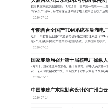
大渡河双江口水电站2号机组顺利投
记者从国家能源集团获悉，7月13日，世界第一高坝——大
内“双投产”目标，标志着这座世界级水电工程向全面投产迈
四川省阿坝州，总装机容量200万千瓦，年均发电量77亿千
2026-07-15
为下游梯级电站增加枯期电量66亿千瓦时，减少二氧化碳排
流域清洁能源装机规模，提升四川电网调峰调频能力，同时
华能首台全国产TDM系统在巢湖电
近日，华能首台全国产汽轮发电机诊断监测管理系统（TDM
超7个月后顺利通过华能集团科技部验收。该系统实现芯片、
进口产品，具备全品类图谱分析、智能故障诊断、预测性维
2026-07-15
运以来，有效捕捉多起隐性异常，显著提升了机组安全运行
7月9日，国家能源局在京召开第十届核电厂操纵人员资格审
议，深入贯彻落实党中央、国务院关于积极安全有序发展核
防管理工作。国家能源局党组成员、副局长何洋出席会议并
2026-07-14
理工作是保障核电运行安全的两个关键环节。“十五五”时期
消防管理将面临新形势和新挑战。 会议强调，要坚持问题
2026-07-14