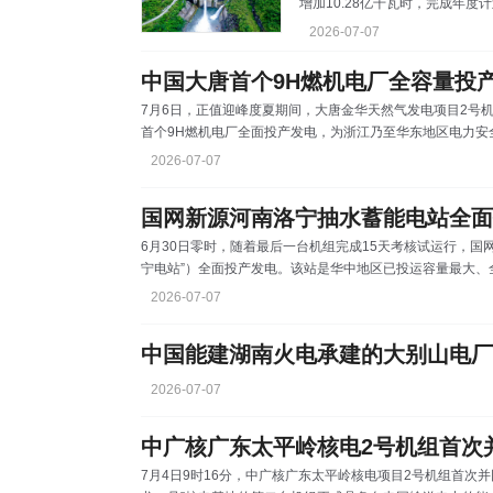
增加10.28亿千瓦时，完成年度计
标。 针对电力送出受限、机组
2026-07-07
挖水能潜力，全力提升发电效益
势，落实“枯期蓄水、汛前腾库、
中国大唐首个9H燃机电厂全容量投
最大化提升水资源利用率。持续
7月6日，正值迎峰度夏期间，大唐金华天然气发电项目2号机
流域调度方案，将蒙江流域电站
首个9H燃机电厂全面投产发电，为浙江乃至华东地区电力安
进、效率最高的9H级联合循环发电机组，总装机149.6万
2026-07-07
可满足380万名居民用电需求。自开工建设以来，该项目团结
燃机项目中第一个实现厂用受电、第一个实现“天然气供气通道
国网新源河南洛宁抽水蓄能电站全面
6月30日零时，随着最后一台机组完成15天考核试运行，国
宁电站”）全面投产发电。该站是华中地区已投运容量最大、
是“十五五”时期国家电网有限公司投产的首座抽水蓄能电站
2026-07-07
140万千瓦，安装4台单机容量35万千瓦的可逆式水泵水轮发
发电量11.91亿千瓦时，预计每年可减少燃煤消耗11.8万吨
2026-07-07
中广核广东太平岭核电2号机组首次
7月4日9时16分，中广核广东太平岭核电项目2号机组首次