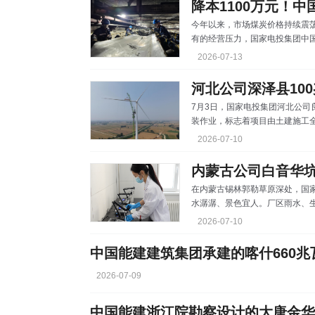
今年以来，市场煤炭价格持续震荡
有的经营压力，国家电投集团中
本增效的重点，蹚出了一条低成
2026-07-13
泥3.7万吨、低卡煤超11万吨，
本生存战 “再按这个价格涨下
例会上，会议室的气氛格外凝重
7月3日，国家电投集团河北公司
价曲线，语气坚定地说：“煤场
装作业，标志着项目由土建施工
节点突破。 该项目位于河北省
2026-07-10
装机容量100兆瓦，新建20台单
98.5米，电能经4回35千伏集
多变，且现场作业场地受限、大
在内蒙古锡林郭勒草原深处，国
作业的施工组织难度与安全
水潺潺、景色宜人。厂区雨水、
―酸碱中和”工艺，变身为宝贵的
2026-07-10
零排放技术应用”项目在高寒干
工艺与应用成效达到行业先进水平
果”。 这家地处年降水量不足3
业，凭什么拿下行业最高星级荣
2026-07-09
中国能建浙江院勘察设计的大唐金华