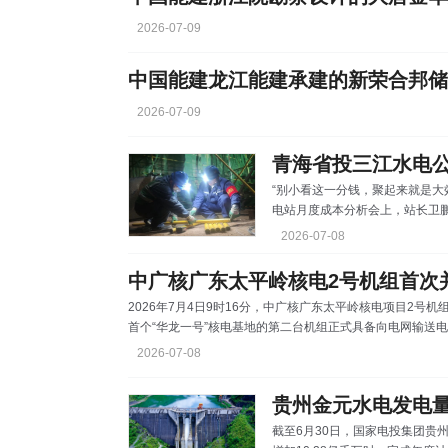
2026-07-09
中国能建龙江能建承建的新荣合邦储
2026-07-09
“别小看这一分钱，聚起来就是大
电站月度成本分析会上，站长卫鹏
年，在设备老化、市场竞争加剧
2026-07-08
钱”提质增效专项工作为抓手，
合拳，实现增发电量达1598万千
中广核广东太平岭核电2号机组首次
0.032元/千瓦时，提升效益33
2026年7月4日9时16分，中广核广东太平岭核电项目2
长了15%，成本反而降
首个“华龙一号”核电基地的第二台机组正式具备向电网输送
项目2号机组于2020年10月15日开工建设。并网后经现
2026-07-08
期。后续将按计划执行系列试验，进一步验证机组性能，预计
有限公司党委书记、董事长章国强介绍，按2025年国内核
贵州金元水电发电量
截至6月30日，国家电投集团贵州