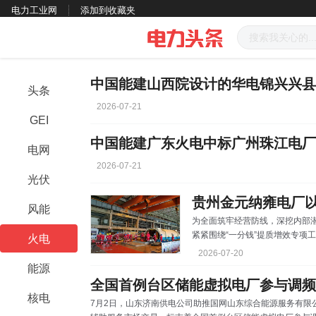
电力工业网
添加到收藏夹
头条
2026-07-21
GEI
电网
2026-07-21
光伏
贵州金元纳雍电厂以
风能
为全面筑牢经营防线，深挖内部
紧紧围绕“一分钱”提质增效专项
火电
子”的思想自觉和行动自觉，凝
2026-07-20
来，纳雍电厂通过压减外委费用、
能源
万元，为纳雍电厂2026年实现“
全国首例台区储能虚拟电厂参与调频
包 “以前设备一坏，第一反应
核电
7月2日，山东济南供电公司助推国网山东综合能源服务有限
小事，都是我们自己人上手干。”