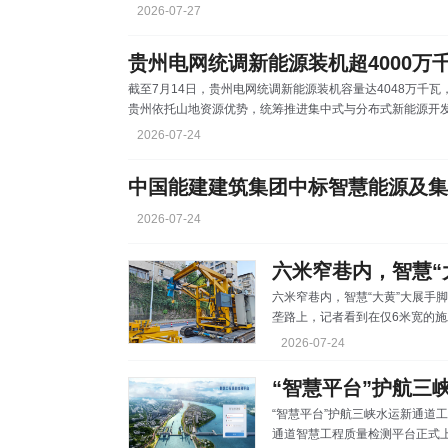
2026-07-27
贵州电网统调新能源装机超4000万
截至7月14日，贵州电网统调新能源装机容量达4048万千
贵州依托山地资源优势，统筹推进集中式与分布式新能源开
火电，成为第一大电源。截至今年7月14日，贵州电网统调
2026-07-24
35.9%、19.2%、44.1%、0.8%。 新能源大规模
持续推进网架结构优化，“十四五”期间，全面建成“三横两联一
中国能建建筑集团中标智慧能源及集
2026-07-24
六米窄巷内，智慧“
六米窄巷内，智慧“大黄”大展手脚 本网讯（杨雅淇 王于成）近期，江西九江陆
垄路上，记者看到在仅6米宽的
碎石，夯实车紧随其后振动压实
2026-07-24
管口对准、推进、咬合——毫米级对接一气呵成。 
管家（九江）生态有限公司（简称
“智慧平台”护航三
利下线，实现了从“人工操作”到
“智慧平台”护航三峡水运新通道工程质量管理 本网讯（孙
通道智慧工程质量检测平台正式