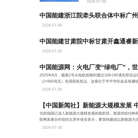
2026-07-30
陈吉宁出席并致辞，上海市委副
发者联盟新一届轮值执行长单位
中国能建浙江院牵头联合体中标广州
大会并与上海市委常委、副市
2026-07-30
2026-07-29
2025年8月，随着2号火电机组顺利通过168小时满负荷试
（2×660兆瓦）实现双机投运。这座位于毕节市织金县珠
火电转型树立了“绿色样板”。 这座电厂的核心，是世界首台
2026-07-29
在两侧中部，煤粉燃烧形成‘W’形状火焰，延长了无烟煤在
洁能源有限责任公司设备管理部副主任何健介绍，这一创新
当前我国已进入新能源大规模发展的新阶段，能源供给结构
联网发展合作组织主席辛保安表示，要加快建设以新能源为
术，提升电网控制运行水平和配置消纳能力，有效化解新能
2026-07-28
力行业年度发展报告2026》显示，我国发电装机结构低碳转