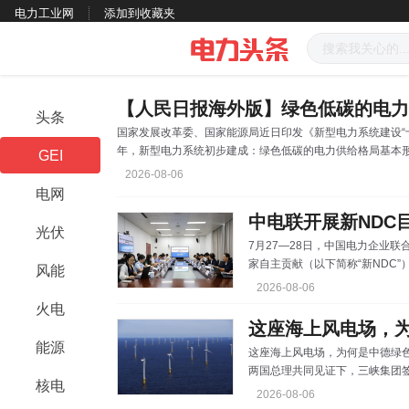
电力工业网
添加到收藏夹
头条
国家发展改革委、国家能源局近日印发《新型电力系统建设“十
年，新型电力系统初步建成：绿色低碳的电力供给格局基本形
GEI
力持续增强，电力系统互补互济和安全韧性水平大幅提升等目
2026-08-06
型电力系统建设方针、主要目标、重点任务、重大工程，将
电网
展。 发挥电力在经济发展中的先导作用 电力在能源生
光伏
7月27—28日，中国电力企业
家自主贡献（以下简称“新NDC
风能
NDC目标要求，深入了解全国温
2026-08-06
键机制运行、项目开发管理、项目
火电
体系、服务国家“双碳”目标实现
这座海上风电场，
副总工程师金和平出席座谈会。王
能源
这座海上风电场，为何是中德绿色合作标杆？ 十年前的201
重要组成部分，是落实国
两国总理共同见证下，三峡集团签约
核电
目80%股权。同年7月19日，
2026-08-06
境外成熟运营海上风电项目的中