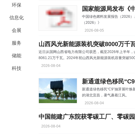
环保
来，三峡集团立足北海德国湾这片
纽带，书写中德绿色能
中国绿色燃料发展报告（2026
信息化
（2026）》
会展
2026-08-05
服务
山西风光新能源装机突破8000万千
近日从国网山西省电力有限公司获悉，截至2026年上半年，
储能
8061.21万千瓦。2024年初山西风光新能源装机容量突破5
源含“绿”量持续提升。 新能源大规模并网，离不开坚强电
2026-08-04
科技
回点对网500千伏”外送通道电网格局，正在建设的1000
外送能力600万千瓦；省内形成了以500千伏“三纵四横”为骨
新通道绿色移民“C
新通道绿色移民“C9”抽芽展叶焕新生 本网讯（唐东军 颜怡霏 杨明东）进
的湖北宜昌，暑气裹着江风。 在长江与黄柏河交汇的平湖半岛上，宜昌市城市园
林绿化建设管护中心李运雄抬头
2026-08-04
条，有几十公分长，上面一簇簇绿叶都舒展开了！” 
树，是在三峡水运新通道工程葛洲坝航
中国能建广东院获零碳工厂、零碳园
葛
2026-08-04