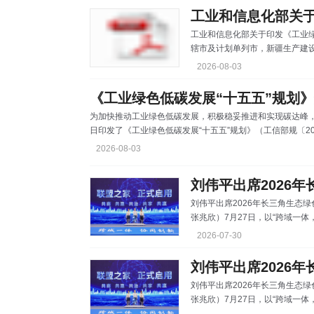
工业和信息化部关于印发《工业绿
辖市及计划单列市，新疆生产建
通信管理局，有关中央企业，部
2026-08-03
展“十五五”规划》印发给你们，请
月15日附：工业和信息化部关于印
《工业绿色低碳发展“十五五”规划
为加快推动工业绿色低碳发展，积极稳妥推进和实现碳达峰
日印发了《工业绿色低碳发展“十五五”规划》（工信部规〔2
部节能与综合利用司负责同志就《规划》有关情况回答了记
2026-08-03
习近平总书记强调，新质生产力本身就是绿色生产力，要加
造业。当前，新能源、新材料、新一代信息技术等前沿科技
刘伟平出席2026年长三角生态绿色一体
张兆欣）7月27日，以“跨域一体
展示范区开发者大会在示范区方
2026-07-30
陈吉宁出席并致辞，上海市委副
发者联盟新一届轮值执行长单位
大会并与上海市委常委、副市
刘伟平出席2026年长三角生态绿色一体
张兆欣）7月27日，以“跨域一体
展示范区开发者大会在示范区方