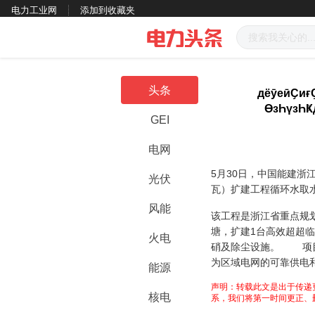
电力工业网
添加到收藏夹
头条
дёӯеӣҪиғ
ӨзҺүзҺҜ
GEI
电网
5月30日，中国能建浙
光伏
瓦）扩建工程循环水
风能
该工程是浙江省重点规
塘，扩建1台高效超超临
火电
硝及除尘设施。 项目
为区域电网的可靠供电
能源
声明：转载此文是出于传递
核电
系，我们将第一时间更正、