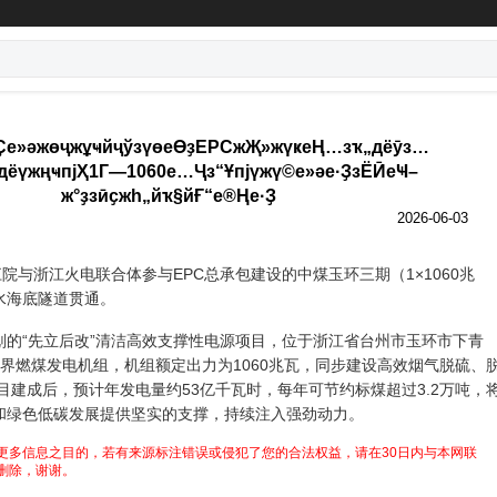
Ҫе»әжөҷжұҹйҷўзүөеӨҙEPCжҖ»жүҝеҢ…зҡ„дёӯз…
дёүжңҹпјҲ1Г—1060е…Ҷз“Ұпјүжү©е»әе·ҘзЁӢеҸ–
ж°ҙзӣҫжһ„йҡ§йҒ“е®Ңе·Ҙ
2026-06-03
江院与浙江火电联合体参与EPC总承包建设的中煤玉环三期（1×1060兆
取水海底隧道贯通。
划的“先立后改”清洁高效支撑性电源项目，位于浙江省台州市玉环市下青
界燃煤发电机组，机组额定出力为1060兆瓦，同步建设高效烟气脱硫、
建成后，预计年发电量约53亿千瓦时，每年可节约标煤超过3.2万吨，
和绿色低碳发展提供坚实的支撑，持续注入强劲动力。
更多信息之目的，若有来源标注错误或侵犯了您的合法权益，请在30日内与本网联
删除，谢谢。