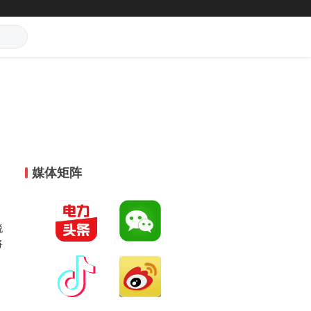
媒体矩阵
脱
将