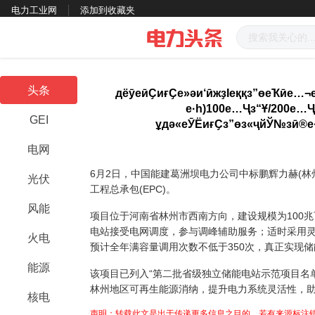
电力工业网
添加到收藏夹
头条
дёӯеӣҪиғҪе»әи‘ӣжҙІеққз”өеҠӣе…
е·һ)100е…Ҷз“Ұ/200е…
GEI
ұдә«еӮЁиғҪз”өз«ҷйЎ№зӣ®е
电网
6月2日，中国能建葛洲坝电力公司中标鹏辉力赫(林州
光伏
工程总承包(EPC)。
风能
项目位于河南省林州市西南方向，建设规模为100兆
电站接受电网调度，参与调峰辅助服务；适时采用
火电
预计全年满容量调用次数不低于350次，真正实现
能源
该项目已列入“第二批省级独立储能电站示范项目名
林州地区可再生能源消纳，提升电力系统灵活性，
核电
声明：转载此文是出于传递更多信息之目的，若有来源标注错