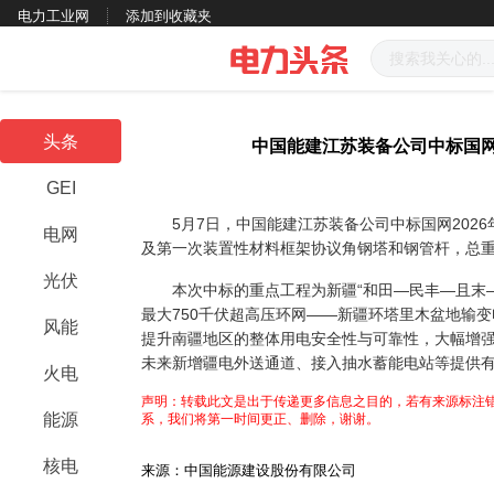
电力工业网
添加到收藏夹
头条
中国能建江苏装备公司中标国
GEI
5月7日，中国能建江苏装备公司中标国网2026
电网
及第一次装置性材料框架协议角钢塔和钢管杆，总重量
光伏
本次中标的重点工程为新疆“和田—民丰—且末—若
最大750千伏超高压环网——新疆环塔里木盆地输
风能
提升南疆地区的整体用电安全性与可靠性，大幅增
未来新增疆电外送通道、接入抽水蓄能电站等提供
火电
声明：转载此文是出于传递更多信息之目的，若有来源标注错
能源
系，我们将第一时间更正、删除，谢谢。
核电
来源：中国能源建设股份有限公司