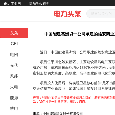
电力工业网
添加到收藏夹
头条
中国能建葛洲坝一公司承建的雄安商业卫
GEI
近日，中国能建葛洲坝一公司承建的雄安商业卫星
电网
项目位于河北雄安新区，主要建设
星箭电气互
光伏
核心厂房，单栋建筑面积均达13979.44平方米，
采
密制造提供大跨度、高刚度、高平整度的现代化承
风能
项目投入使用后，将实现卫星核心部件“足不出园
火电
空天信息产业新高地，加速我国卫星互联网系统建
能源
声明：转载此文是出于传递更多信息之目的，若有来源标注错
系，我们将第一时间更正、删除，谢谢。
核电
来源：中国能源建设股份有限公司