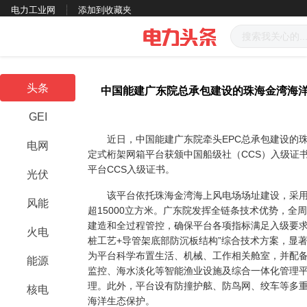
电力工业网
添加到收藏夹
头条
中国能建广东院总承包建设的珠海金湾海洋
GEI
近日，中国能建广东院牵头EPC总承包建设的珠
电网
定式桁架网箱平台获颁中国船级社（CCS）入级证
平台CCS入级证书。
光伏
该平台依托珠海金湾海上风电场场址建设，采用桁
风能
超15000立方米。广东院发挥全链条技术优势，全
建造和全过程管控，确保平台各项指标满足入级要求
火电
桩工艺+导管架底部防沉板结构”综合技术方案，显
为平台科学布置生活、机械、工作相关舱室，并配
能源
监控、海水淡化等智能渔业设施及综合一体化管理
理。此外，平台设有防撞护舷、防鸟网、绞车等多
核电
海洋生态保护。