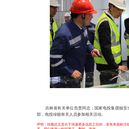
吉林省有关单位负责同志；国家电投集团核安全
部，电投绿能有关人员参加相关活动。
声明：转载此文是出于传递更多信息之目的，若有来源标注错