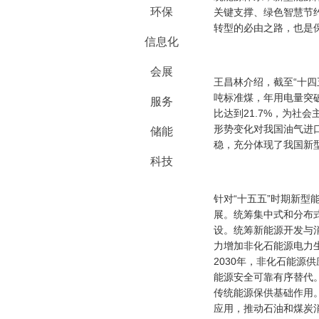
环保
关键支撑、绿色智慧节
转型的必由之路，也是
信息化
会展
王昌林介绍，截至“十四
吨标准煤，年用电量突
服务
比达到21.7%，为社
形势变化对我国油气进
储能
稳，充分体现了我国新
科技
针对“十五五”时期新
展。统筹集中式和分布
设。统筹新能源开发与
力增加非化石能源电力
2030年，非化石能源供
能源安全可靠有序替代
传统能源保供基础作用
应用，推动石油和煤炭