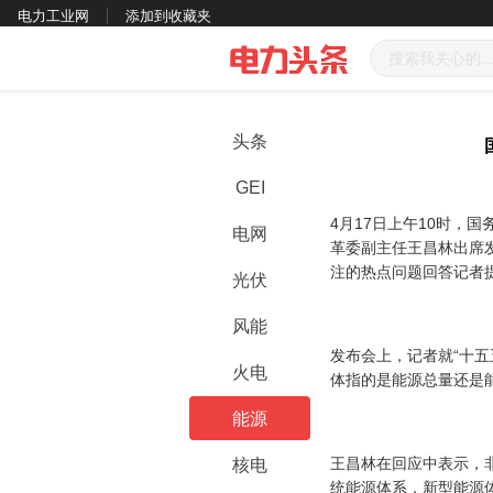
电力工业网
添加到收藏夹
头条
GEI
4月17日上午10时，
电网
革委副主任王昌林出席
注的热点问题回答记者
光伏
风能
发布会上，记者就“十五
火电
体指的是能源总量还是能
能源
王昌林在回应中表示，
核电
统能源体系，新型能源