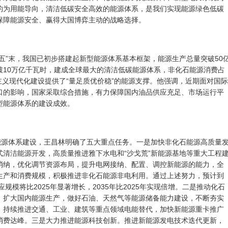
约为用能导向，清洁低碳安全高效的能源体系，是我们实现能源绿色低碳
保障能源安全、赢得大国博弈主动的战略选择。
五”末，我国已初步搭建起新型能源体系基本框架，能源生产总量突破50
破10万亿千瓦时，建成全球最大的清洁低碳能源体系，非化石能源消费占
会主义现代化建设提供了“量足质优价稳”的能源支撑。他强调，近期面对国际
口的影响，国家采取综合措施，有力保障国内油品供应充足、市场运行平
型能源体系的建设成效。
型能源体系建设，王昌林明确了五大重点任务。一是加快非化石能源高质量
式清洁能源开发，高质量推进雅下水电和“沙戈荒”新能源基地等重大工程
消纳，优化调节资源布局，提升电网接纳、配置、调控新能源的能力，全
生产和消费规模，积极推进非化石能源非电利用。通过上述努力，预计到
应规模将比2025年显著增长，2035年比2025年实现倍增。二是推动化石
。扩大国内能源生产，做好石油、天然气等能源储备能力建设，不断夯实
。持续推进交通、工业、建筑等重点领域电能替代，加快新能源重卡推广
消费达峰。三是大力推进能源科技创新。推进新能源发电技术迭代更新，