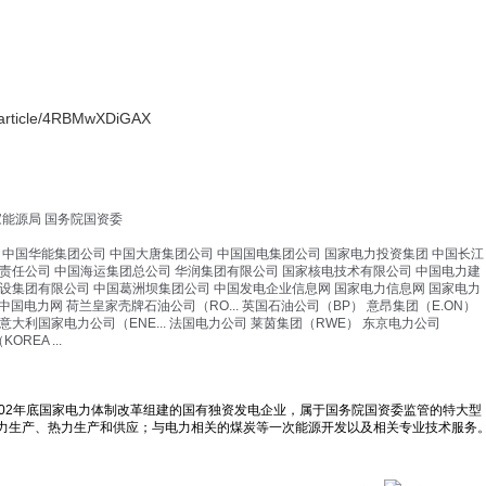
/article/4RBMwXDiGAX
家能源局
国务院国资委
中国华能集团公司
中国大唐集团公司
中国国电集团公司
国家电力投资集团
中国长江
责任公司
中国海运集团总公司
华润集团有限公司
国家核电技术有限公司
中国电力建
设集团有限公司
中国葛洲坝集团公司
中国发电企业信息网
国家电力信息网
国家电力
中国电力网
荷兰皇家壳牌石油公司（RO...
英国石油公司（BP）
意昂集团（E.ON）
意大利国家电力公司（ENE...
法国电力公司
莱茵集团（RWE）
东京电力公司
REA ...
002年底国家电力体制改革组建的国有独资发电企业，属于国务院国资委监管的特大型
力生产、热力生产和供应；与电力相关的煤炭等一次能源开发以及相关专业技术服务