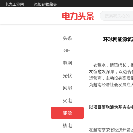
电力工业网
添加到收藏夹
头条
环球网能源筑
GEI
电网
一衣带水，情谊绵长，
友谊愈发深厚，双边合
光伏
运营商，主动投身高质
为越南经济社会发展注
风能
火电
以项目硬联通为基
夯实
能源
核电
在越南茶荣省经济开发