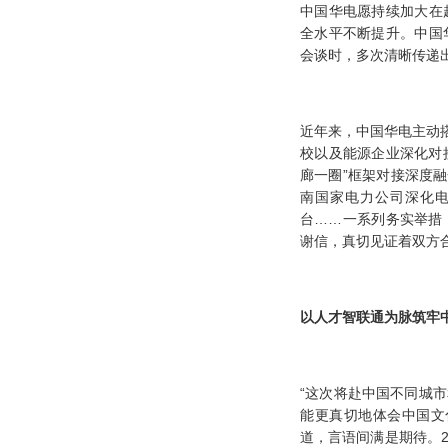
中国华电愿持续加大在
全水平不断提升。中国
会谈时，多次清晰传递
近年来，中国华电主动
校以及能源企业深化对
廊一圈”框架对接深度融
南国家电力公司深化
台……一系列务实举措
谢信，真切见证着双方
以人才智联通为脉
筑牢
“这次将赴中国不同城
能更真切地体会中国文
道，言语间满是期待。2