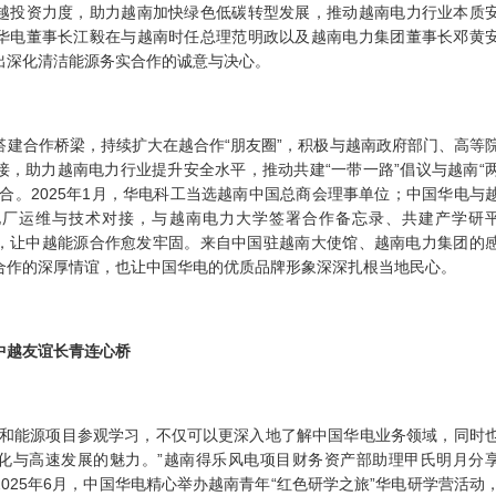
越投资力度，助力越南加快绿色低碳转型发展，推动越南电力行业本质
华电董事长江毅在与越南时任总理范明政以及越南电力集团董事长邓黄
出深化清洁能源务实合作的诚意与决心。
搭建合作桥梁，持续扩大在越合作
“朋友圈”，积极与越南政府部门、高等
接，助力越南电力行业提升安全水平，推动共建“一带一路”倡议与越南“
合。2025年1月，华电科工当选越南中国总商会理事单位；中国华电与
电厂运维与技术对接，与越南电力大学签署合作备忘录、共建产学研
，让中越能源合作愈发牢固。来自中国驻越南大使馆、越南电力集团的
合作的深厚情谊，也让中国华电的优质品牌形象深深扎根当地民心。
中越友谊长青连心桥
市和能源项目参观学习，不仅可以更深入地了解中国华电业务领域，同时
化与高速发展的魅力。”越南得乐风电项目财务资产部助理甲氏明月分
025年6月，中国华电精心举办越南青年“红色研学之旅”华电研学营活动