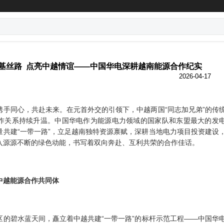
基丝路 点亮中越情谊——中国华电深耕越南能源合作纪实
2026-04-17
携手同心，共赴未来。在元首外交的引领下，中越两国
“同志加兄弟”的传
作关系持续升温。中国华电作为能源电力领域的国家队和东盟最大的发
量共建“一带一路”，立足越南独特资源禀赋，深耕当地电力项目投资建设
入源源不断的绿色动能，书写着双向奔赴、互利共荣的合作佳话。
中越能源合作共同体
区的碧水蓝天间，矗立着中越共建
“一带一路”的标杆示范工程——中国华