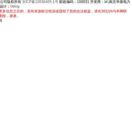
限公司版权所有
京ICP备12036405-1号
邮政编码：100031 开发商：
南京华盾电力
站设计：
iWing
更多信息之目的，若有来源标注错误或侵犯了您的合法权益，请在30日内与本网联
删除，谢谢。
司