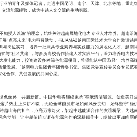
源行业的青年及媒体记者，走进中国昆明、南宁、天津、北京等地，重走
、交流能源经验，成为中越人文交流的生动实践。
鱼不如授人以渔”的理念，始终关注越南属地化电力专业人才培养。越南沿
展“点亮未来”电力科普活动，与LIAMA2越南国际技术大学合作邀请越
训与岗位实习，培养一批兼具专业素养与实践能力的属地化人才。越南
作”与“社区共建”，与多所高校合作搭建人才实践平台，着力培养电力技
大发电能力，投资建设多种绿色能源项目，希望能从中国‘取经’，培养高
质量发展。”越南电力集团青年团青委书记、集团党委宣传委员会专员范
深化合作、共促发展的共同心愿。
绿色丝路，共启新篇。中国华电将继续秉承
“奉献清洁能源、创造美好
南这片热土上深耕不辍，无论全球能源市场如何风云变幻，始终坚守“稳
用跨越山海的担当，点亮万家灯火，架起中越能源合作的友谊桥梁，为越
绿色动能，让中越传统友谊在能源合作的深耕细作中，绽放出更加绚丽