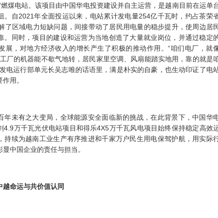
MW燃煤电站。该项目由中国华电投资建设并自主运营，是越南目前在运单
。自2021年全面投运以来，电站累计发电量254亿千瓦时，约占茶荣
缓解了区域电力短缺问题，间接带动了居民用电量的稳步提升，使周边居
靠。同时，项目的建设和运营为当地创造了大量就业岗位，并通过稳定
发展，对地方经济收入的增长产生了积极的推动作用。“咱们电厂，就
多少工厂的机器能不歇气地转，居民家里空调、风扇能踏实地用，靠的就是
”发电运行部单元长吴志唯的话语里，满是朴实的自豪，也生动印证了电
要作用。
百年未有之大变局，全球能源安全面临新的挑战，在此背景下，中国华
剑
4.9万千瓦光伏电站项目和得乐4X5万千瓦风电项目始终保持稳定高效
，持续为越南工业生产有序推进和千家万户民生用电保驾护航，用实际
彰显中国企业的责任与担当。
中越命运与共价值认同