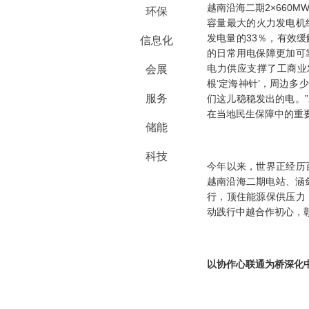
越南沿海二期2×660
环保
容量最大的火力发电机组
发电量的33％，有效
信息化
的日常用电保障更加可
电力供应支撑了工商业
会展
根‘定海神针’，周边
服务
们这儿稳稳发出的电。
在当地民生保障中的重
储能
科技
今年以来，世界正经历
越南沿海二期电站、涵
行，顶住能源保供压力
动践行中越合作初心，
以协作心联通为桥
深化