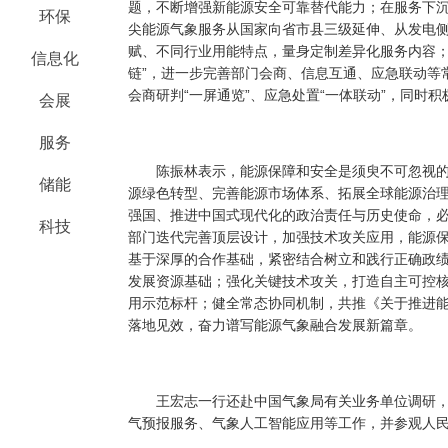
题，不断增强新能源安全可靠替代能力；在服务下沉
环保
尖能源气象服务从国家向省市县三级延伸、从发电
赋、不同行业用能特点，量身定制差异化服务内容；
信息化
链”，进一步完善部门会商、信息互通、应急联动等
会商研判“一屏通览”、应急处置“一体联动”，同时
会展
服务
陈振林表示，能源保障和安全是须臾不可忽视的“
储能
源绿色转型、完善能源市场体系、拓展全球能源治
强国、推进中国式现代化的政治责任与历史使命，
科技
部门迭代完善顶层设计，加强技术攻关应用，能源
基于深厚的合作基础，紧密结合树立和践行正确政
发展资源基础；强化关键技术攻关，打造自主可控
用示范标杆；健全常态协同机制，共推《关于推进
落地见效，奋力谱写能源气象融合发展新篇章。
王宏志一行还赴中国气象局有关业务单位调研，
气预报服务、气象人工智能应用等工作，并参观人民