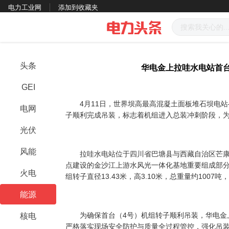
电力工业网
添加到收藏夹
头条
华电金上拉哇水电站首
GEI
4月11日，世界坝高最高混凝土面板堆石坝电站
电网
子顺利完成吊装，标志着机组进入总装冲刺阶段，
光伏
风能
拉哇水电站位于四川省巴塘县与西藏自治区芒康县
点建设的金沙江上游水风光一体化基地重要组成部分
火电
组转子直径13.43米，高3.10米，总重量约100
能源
为确保首台（4号）机组转子顺利吊装，华电金上
核电
严格落实现场安全防护与质量全过程管控，强化吊