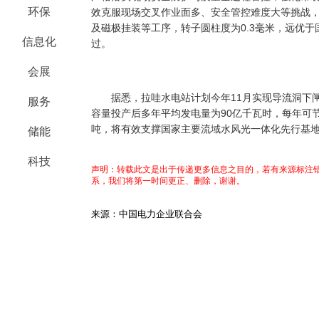
环保
效克服现场交叉作业面多、安全管控难度大等挑战
及磁极挂装等工序，转子圆柱度为0.3毫米，远优
信息化
过。
会展
据悉，拉哇水电站计划今年11月实现导流洞下闸
服务
容量投产后多年平均发电量为90亿千瓦时，每年可节
吨，将有效支撑国家主要流域水风光一体化先行基
储能
科技
声明：转载此文是出于传递更多信息之目的，若有来源标注错
系，我们将第一时间更正、删除，谢谢。
来源：中国电力企业联合会