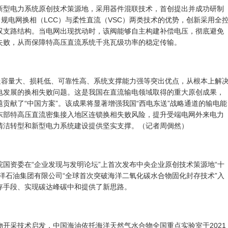
电力系统原创技术策源地，采用器件混联技术，首创提出并成功研制
常规电网换相（LCC）与柔性直流（VSC）两类技术的优势，创新采用全
双支路结构。当电网出现扰动时，该阀能够自主构建补偿电压，彻底避免
失败，从而保障特高压直流系统千兆瓦级功率的稳定传输。
容量大、损耗低、可靠性高、系统支撑能力强等突出优点，从根本上解
电发展的换相失败问题。这是我国在直流输电领域取得的重大原创成果，
贡献了“中国方案”。该成果将显著增强我国“西电东送”战略通道的输电能
东部特高压直流密集接入地区连锁换相失败风险，提升受端电网外来电力
清洁转型和新型电力系统建设提供坚实支撑。
（记者周倜然）
院国资委在“企业发现与发明论坛”上首次发布中央企业原创技术策源地“十
洋石油集团有限公司“全球首次突破海洋二氧化碳水合物固化封存技术”入
存手段、实现碳达峰碳中和提供了新思路。
采技术启发，中国海油依托海洋天然气水合物全国重点实验室于2021