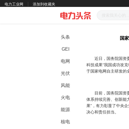
电力工业网
添加到收藏夹
头条
国家
GEI
近日，国务院国资委首
电网
科技成果“我国成功攻
于国家电网自主研发的全球
光伏
风能
目前，国务院国资委已
火电
体系持续完善、创新能
果”，有力彰显了中央
能源
决心和责任担当。
核电