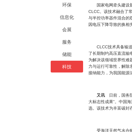
环保
国家电网牵头建设新型
CLCC。该技术融合了
信息化
与半控功率器件混合的
因电压下降导致的换相
会展
服务
CLCC技术具备输送
了长期制约高压直流输
储能
为解决该领域世界性难题
力与运行可靠性，解除
科技
接纳能力，为我国能源
又讯
日前，国务
大标志性成果”。中国海
选。该技术为丰富碳封
受海洋天然气水合物开