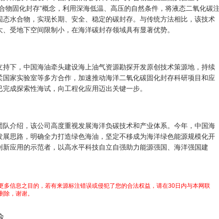
水合物固化封存”概念，利用深海低温、高压的自然条件，将液态二氧化碳
固态水合物，实现长期、安全、稳定的碳封存。与传统方法相比，该技术
大、受地下空间限制小，在海洋碳封存领域具有显著优势。
下，中国海油牵头建设海上油气资源勘探开发原创技术策源地，持续
柔国家实验室等多方合作，加速推动海洋二氧化碳固化封存科研项目和应
已完成探索性海试，向工程化应用迈出关键一步。
介绍，该公司高度重视发展海洋负碳技术和产业体系。今年，中国海
总体发展思路，明确全力打造绿色海油，坚定不移成为海洋绿色能源规模化开
创新应用的示范者，以高水平科技自立自强助力能源强国、海洋强国建
更多信息之目的，若有来源标注错误或侵犯了您的合法权益，请在30日内与本网联
删除，谢谢。
会