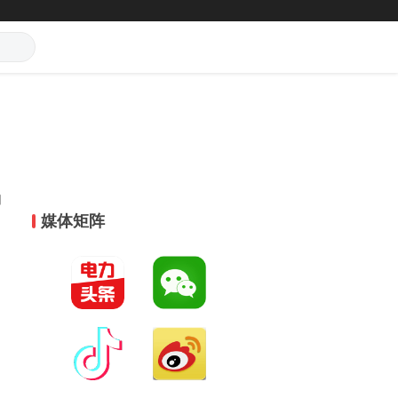
司
用
媒体矩阵