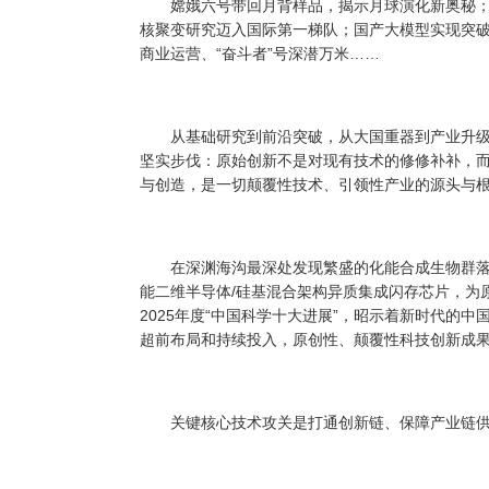
嫦娥六号带回月背样品，揭示月球演化新奥秘；“
核聚变研究迈入国际第一梯队；国产大模型实现突破
商业运营、“奋斗者”号深潜万米……
从基础研究到前沿突破，从大国重器到产业升级
坚实步伐：原始创新不是对现有技术的修修补补，
与创造，是一切颠覆性技术、引领性产业的源头与
在深渊海沟最深处发现繁盛的化能合成生物群落
能二维半导体/硅基混合架构异质集成闪存芯片，为
2025年度“中国科学十大进展”，昭示着新时代的
超前布局和持续投入，原创性、颠覆性科技创新成
关键核心技术攻关是打通创新链、保障产业链供