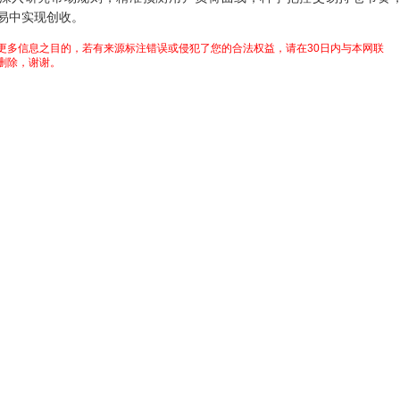
交易中实现创收。
更多信息之目的，若有来源标注错误或侵犯了您的合法权益，请在30日内与本网联
删除，谢谢。