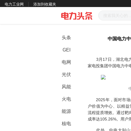
电力工业网
添加到收藏夹
头条
中国电力中
GEI
3月17日，湖北电力
电网
家电投集团中国电力中
光伏
风能
火电
2025年，面对市场
户价值为中心、以精益
能源
流程提质增效。通过靶
成率达105.26%。用
核电
此外，中电大别山深