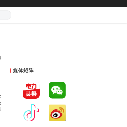
国
媒体矩阵
客
全
完
，