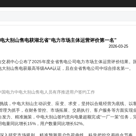
电大别山售电获湖北省“电力市场主体运营评价第一名”
2026-03-25
交易中心公布了2025年度全省售电公司电力市场主体运营评价结果。
电大别山售电获最高等级AAA认证，且在全省售电公司中综合排名第一。
中国电力中电大别山售电人员有序推进用户签约工作
挑战，中电大别山主动识变、应变、求变，坚持以合规经营为底线、以
管理为抓手，在财务管控、市场拓展、交易执行、客户服务等方面实现
向发力、精准施策，中电大别山签约意向电量超额完成“一厂一策”任务，
户用电量同比增长15%，用户数量同比增长52%。
入研究市场规则，精准预测用户负荷曲线，科学把控交易持仓节奏