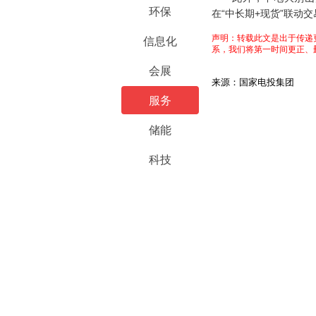
环保
在“中长期+现货”联动
声明：转载此文是出于传递
信息化
系，我们将第一时间更正、
会展
来源：国家电投集团
服务
储能
科技