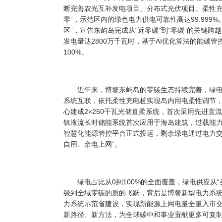
断完善农光互补发电项目、分布式光伏项目、柔性充
零”，示范区内的绿色电力供电可靠性高达99.999
区”，宣告东屿岛完成从“近零碳”到“零碳”的关键
发电量达2800万千瓦时，基于AI优化算法的能碳
100%。
近年来，博鳌东屿岛的零碳生态持续完善，绿电
系统互联，依托柔性充电桩实现岛内用电柔性调节，
心建成2×250千瓦光储直柔系统，首次采用先进直
钒液流长时储能系统首次应用于海岛建筑，过载能力
智慧化能源管控平台正式投运，剩余绿电通过电力交
自用、余电上网”。
绿电占比从0到100%的全面覆盖，绿电供应从“买
级到全域零碳的质的飞跃，背后是博鳌新型电力系
力系统示范省建设，实现新能源上网电量全量入市
新路径、新方法，为全球碳中和事业贡献更多可复制