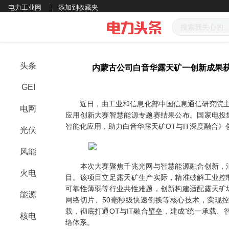
电力工业网
添加到收藏夹
头条
内蒙古公司白音华露天矿一创新成果获
GEI
近日，由工业和信息化部中国信息通信研究院主办
电网
应用创新大赛智慧能源专题赛结果公布。国家电投
智能化应用，助力白音华露天矿OT与IT深度融合》
光伏
风能
本次大赛聚焦千兆光网与智慧能源融合创新，汇
火电
目。该项目立足露天矿生产实际，精准破解工业控
可靠性薄弱等行业共性难题，创新构建适配露天矿
能源
网络切片、50毫秒级快速倒换等核心技术，实现
载，彻底打通OT与IT融合壁垒，建成“统一承载、
核电
络体系。