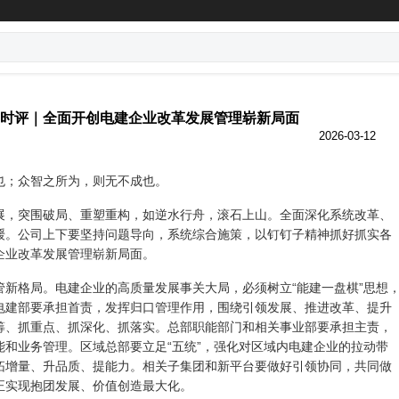
时评｜全面开创电建企业改革发展管理崭新局面
2026-03-12
也；众智之所为，则无不成也。
展，突围破局、重塑重构，如逆水行舟，滚石上山。全面深化系统改革、
缓。公司上下要坚持问题导向，系统综合施策，以钉钉子精神抓好抓实各
企业改革发展管理崭新局面。
管新格局。电建企业的高质量发展事关大局，必须树立“能建一盘棋”思想
电建部要承担首责，发挥归口管理作用，围绕引领发展、推进改革、提升
筹、抓重点、抓深化、抓落实。总部职能部门和相关事业部要承担主责，
能和业务管理。区域总部要立足“五统”，强化对区域内电建企业的拉动带
拓增量、升品质、提能力。相关子集团和新平台要做好引领协同，共同做
正实现抱团发展、价值创造最大化。