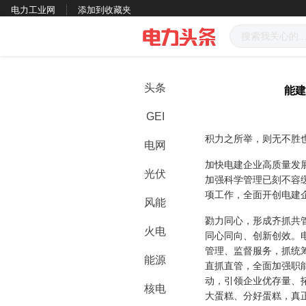
电力工业网
添加到收藏夹
头条
能建
GEI
积力之所举，则无不胜
电网
加快电建企业高质量发
光伏
加强科学管理已刻不容
项工作，全面开创电建
风能
勠力同心，形成齐抓共
火电
同心同向、创新创效。
管理、监督服务，抓统
能源
直抓直管，全面加强职
动，引领企业优存量、
核电
大蛋糕、分好蛋糕，真