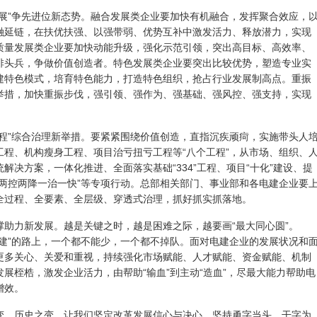
发展”争先进位新态势。融合发展类企业要加快有机融合，发挥聚合效应，
融延链，在扶优扶强、以强带弱、优势互补中激发活力、释放潜力，实现
。高质量发展类企业要加快动能升级，强化示范引领，突出高目标、高效率、
排头兵，争做价值创造者。特色发展类企业要突出比较优势，塑造专业实
建特色模式，培育特色能力，打造特色组织，抢占行业发展制高点。重振
举措，加快重振步伐，强引领、强作为、强基础、强风控、强支持，实现
工程”综合治理新举措。要紧紧围绕价值创造，直指沉疾顽疴，实施带头人
工程、机构瘦身工程、项目治亏扭亏工程等“八个工程”，从市场、组织、
解决方案，一体化推进、全面落实基础“334”工程、项目“十化”建设、提
“两控两降一治一快”等专项行动。总部相关部门、事业部和各电建企业要
全过程、全要素、全层级、穿透式治理，抓好抓实抓落地。
撑助力新发展。越是关键之时，越是困难之际，越要画“最大同心圆”。
能建”的路上，一个都不能少，一个都不掉队。面对电建企业的发展状况和
更多关心、关爱和重视，持续强化市场赋能、人才赋能、资金赋能、机制
展桎梏，激发企业活力，由帮助“输血”到主动“造血”，尽最大能力帮助电
增效。
变、历史之变，让我们坚定改革发展信心与决心，坚持勇字当头、干字为