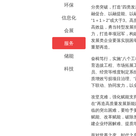
环保
分类突破，打造“四类
融促合、以融提能、以
信息化
“1＋1＞2”或大于3
高效益，勇当转型发展
会展
力，打造单项冠军，构
发展类企业要落实脱困
服务
重塑再造。
储能
奋楫笃行，实施“八个
育选拔工程、市场拓展
科技
员、经营等维度制定系统
质增效亏损项目治理、
下联动、协同发力，以
攻坚克难，强化赋能支
在“再造高质量发展新
临的突出困难，要给予
赋能、改革赋能，破除发
建企业纾困解难、提质
面对世界之变、时代之