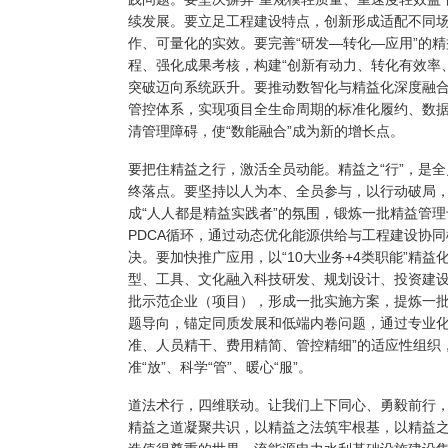
续发展。要立足工程建设特点，创新形成适配不同
作、可量化的实效。要完善“研发—转化—应用”的
程、强化成果考核，构建“创新有动力、转化有效率
突破迈向系统跃升。要推动数智化与精益化深度融
管控体系，实现项目全生命周期的标准化履约、数
清管理障碍，使“数能融合”成为新的增长点。
要把住精益之行，激活全员动能。精益之“行”，是全
终落点。要坚持以人为本、全员参与，以行动破局
成“人人都是精益实践者”的氛围，锻炼一批精益管
PDCA循环，通过动态优化能源供给与工程建设协
决。要加快推广应用，以“10大业务+4类职能”精
型、工具、文化融入科技研发、规划设计、投资建
批示范企业（项目），形成一批实施方案，提炼一
题导向，锚定同质发展和低端内卷问题，通过专业化
准、人员精干、费用精简、管控精细”的适应性组织
准“放”、科学“管”、暖心“服”。
道法术行，四维联动。让我们上下同心、勇毅前行，
精益之道凝聚共识，以精益之法筑牢根基，以精益