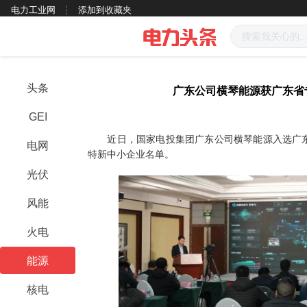
电力工业网
添加到收藏夹
头条
广东公司横琴能源获广东省
GEI
近日，国家电投集团广东公司横琴能源入选广东省
电网
特新中小企业名单。
光伏
风能
火电
能源
核电