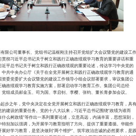
集团有限公司董事长、党组书记温枢刚主持召开党组扩大会议暨党的建设工
习贯彻习近平总书记关于树立和践行正确政绩观学习教育的重要讲话和重
习近平总书记关于树立和践行正确政绩观的重要论述，传达学习中央党的
、中共中央办公厅《关于在全党开展树立和践行正确政绩观学习教育的通
国资委党委扩大会议暨党的建设工作领导小组会议部署要求，审议集团公
正确政绩观学习教育实施方案，部署启动学习教育工作。集团公司总经
，党组成员郝金玉、司为国、李启钊、李樱、张钧、董长青参加会议。
开局起步之年，党中央决定在全党开展树立和践行正确政绩观学习教育，具
党的建设的重要任务。党的十八大以来，习近平总书记围绕“政绩为谁而
靠什么树政绩”等作出一系列重要论述，立意高远，内涵丰富，思想深刻，
中特别加以强调，为开展学习教育指明了方向、提供了重要遵循。华能作
开展好学习教育，是坚决做到“两个维护”、筑牢政治忠诚的必然要求，是