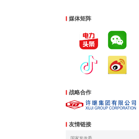
媒体矩阵
战略合作
友情链接
国家发改委