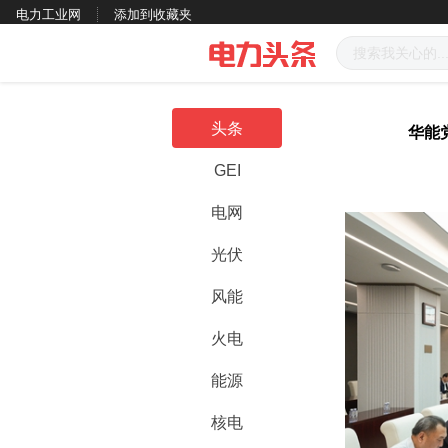
电力工业网
添加到收藏夹
头条
华能
GEI
电网
光伏
风能
火电
能源
核电