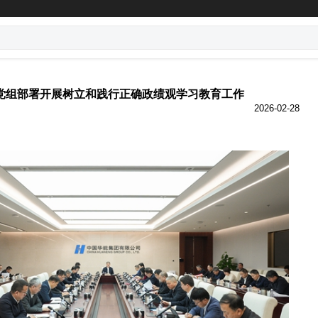
党组部署开展树立和践行正确政绩观学习教育工作
2026-02-28