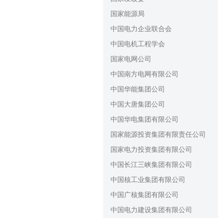
国家能源局
中国电力企业联合会
中国电机工程学会
国家电网公司
中国南方电网有限公司
中国华能集团公司
中国大唐集团公司
中国华电集团有限公司
国家能源投资集团有限责任公司
国家电力投资集团有限公司
中国长江三峡集团有限公司
中国核工业集团有限公司
中国广核集团有限公司
中国电力建设集团有限公司