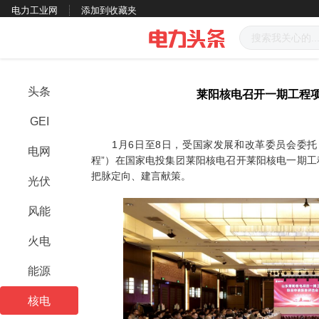
电力工业网
添加到收藏夹
头条
莱阳核电召开一期工程
GEI
1月6日至8日，受国家发展和改革委员会委托
电网
程”）在国家电投集团莱阳核电召开莱阳核电一期
把脉定向、建言献策。
光伏
风能
火电
能源
核电