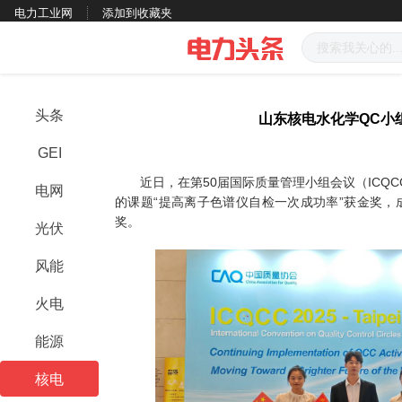
电力工业网
添加到收藏夹
头条
山东核电水化学QC小
GEI
近日，在第50届国际质量管理小组会议（ICQC
电网
的课题“提高离子色谱仪自检一次成功率”获金奖
奖。
光伏
风能
火电
能源
核电