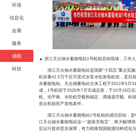
环保
信息化
会展
服务
储能
▲ 浙江天台抽水蓄能电站1号机组启动现场，工作
科技
浙江天台抽水蓄能电站是国家“十四五”重点实施项
机容量42.5万千瓦可逆式水泵水轮发电机组，是
水蓄能电站。天台抽蓄电站主体工程于2022年5月31
成，1号机组于2025年7月完成总装，于10月16
机、动平衡、水轮机空载热稳定、调速器空载、机组过
首台机组投产发电条件。
浙江天台抽水蓄能电站1号机组的成功启动，是电
江天台抽水蓄能电站这一“超级充电宝”，将大幅增
定运行提供坚实保障，有力助推我国能源结构优化与