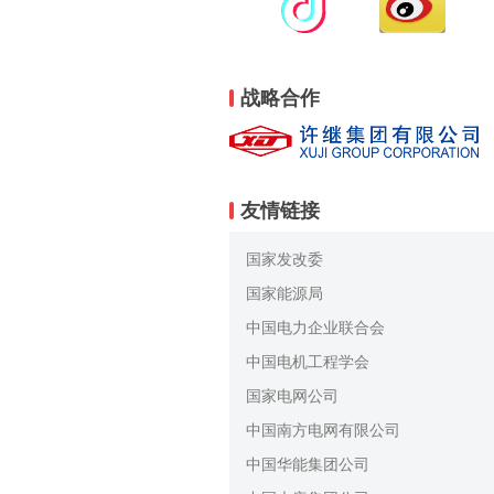
战略合作
友情链接
国家发改委
国家能源局
中国电力企业联合会
中国电机工程学会
国家电网公司
中国南方电网有限公司
中国华能集团公司