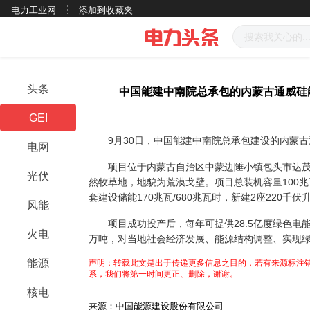
电力工业网
添加到收藏夹
头条
中国能建中南院总承包的内蒙古通威硅
GEI
9月30日，中国能建中南院总承包建设的内蒙古
电网
项目位于内蒙古自治区中蒙边陲小镇包头市达茂
光伏
然牧草地，地貌为荒漠戈壁。项目总装机容量100兆
套建设储能170兆瓦/680兆瓦时，新建2座220千
风能
项目成功投产后，每年可提供28.5亿度绿色电能，节
火电
万吨，对当地社会经济发展、能源结构调整、实现
能源
声明：转载此文是出于传递更多信息之目的，若有来源标注错
系，我们将第一时间更正、删除，谢谢。
核电
来源：中国能源建设股份有限公司