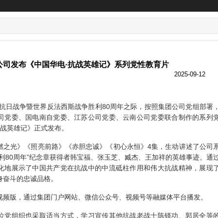
公司发布《中国华电·抗战英雄记》系列党性教育片
2025-09-12
抗日战争暨世界反法西斯战争胜利
80周年之际，按照集团公司党组部署
司党委、国电南自党委、江苏公司党委、云南公司党委联合制作的系列
抗战英雄记》正式发布。
燃之光》《照亮前路》《赤胆忠诚》《初心永恒》
4集，生动讲述了公司
利80周年”纪念章获得者韩宝福、张玉芝、臧杰、王加祥的英雄事迹。通
化地展示了中国共产党在抗战中的中流砥柱作用和伟大抗战精神，展现
身奋斗的忠诚品格。
视频版，通过集团门户网站、微信公众号、视频号等融媒体平台播发。
位党组织也采取适当方式，学习宣传其他抗战老战士陈铎功、郭居全等