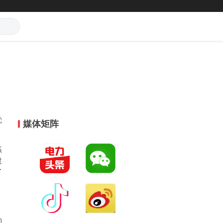
，
党
媒体矩阵
系
过
了
的