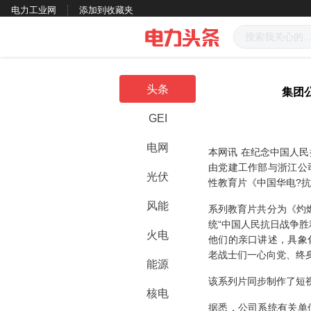
电力工业网
添加到收藏夹
头条
集团
GEI
电网
本网讯
在纪念中国人民
由党建工作部与浙江公
光伏
性教育片《中国华电?
风能
系列教育片共分为《灼
统“中国人民抗日战争胜
火电
他们的亲口讲述，具象
老战士们一心向党、终
能源
该系列片同步制作了短
核电
据悉，公司系统有关单