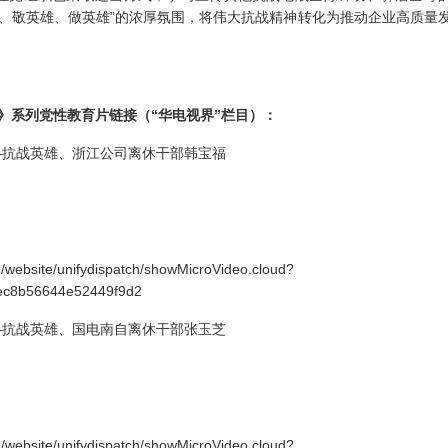
雄、敬英雄、做英雄”的浓厚氛围，将伟大抗战精神转化为推动企业高质量
记》系列党性教育片链接（“华电视界”栏目）：
——抗战英雄、浙江公司离休干部韩宝福
/website/unifydispatch/showMicroVideo.cloud?
ec8b56644e52449f9d2
——抗战英雄、国电南自离休干部张玉芝
/website/unifydispatch/showMicroVideo.cloud?