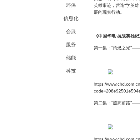
环保
英雄事迹，营造
“学英
展的现实行动。
信息化
会展
《中国华电
·抗战英雄
服务
第一集：
“灼燃之光”
储能
科技
https://www.chd.com.cn
code=208e92501e594
第二集：
“照亮前路”
https://www.chd.com.cn