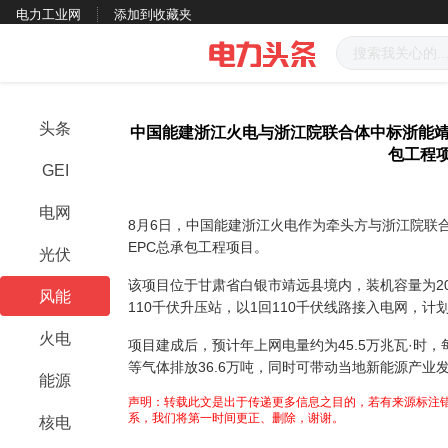
电力工业网
添加到收藏夹
头条
中国能建浙江火电与浙江院联合体中标浙能靖
包工程
GEI
电网
8月6日，中国能建浙江火电作为牵头方与浙江院联
EPC总承包工程项目。
光伏
该项目位于甘肃省白银市靖远县境内，装机容量为20
风能
110千伏升压站，以1回110千伏线路接入电网，计划
火电
项目建成后，预计年上网电量约为45.5万兆瓦·时，
等气体排放36.6万吨，同时可带动当地新能源产业
能源
声明：转载此文是出于传递更多信息之目的，若有来源标注错
系，我们将第一时间更正、删除，谢谢。
核电