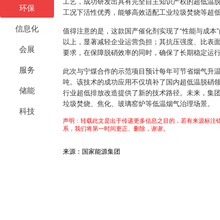
工艺，成功研发出具有完全自主知识产权的超低温脱
环保
工况下活性优秀，能够高效适配工业垃圾焚烧等超
信息化
值得注意的是，这款国产催化剂实现了“性能与成本”
以上，显著减轻企业运营负担；其抗压强度、比表面积等核
会展
要求，在保障脱硝效率的同时，确保了长期稳定运
服务
此次与宁煤合作的示范项目预计每年可节省烟气升温能
吨。该技术的成功应用不仅填补了国内超低温脱硝领
储能
行业超低排放改造提供了新的技术路径。未来，集
垃圾焚烧、焦化、玻璃窑炉等低温烟气治理场景。
科技
声明：转载此文是出于传递更多信息之目的，若有来源标注错
系，我们将第一时间更正、删除，谢谢。
来源：国家能源集团