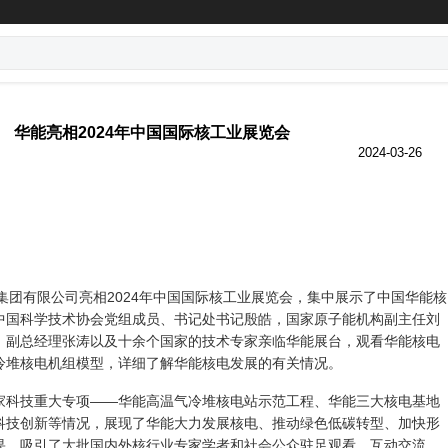
华能亮相2024年中国国际核工业展览会
2024-03-26
华能集团有限公司亮相2024年中国国际核工业展览会，集中展示了中国华能核
中国科学技术协会党组成员、书记处书记殷皓，国家原子能机构副主任刘
、副总经理张涛以及十余个国家的技术专家亲临华能展台，观看华能核电
冷堆核电机组模型，详细了解华能核电发展的有关情况。
家科技重大专项——华能高温气冷堆核电站示范工程、华能三大核电基地
科技创新等情况，展现了华能大力发展核电、推动绿色低碳转型、加快形
果，吸引了大批国内外核行业专家学者和社会公众驻足观看、互动交流。