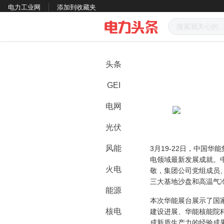
电力工业网
添加到收藏夹
头条
GEI
电网
光伏
风能
3月19-22日，中国
电领域最新发展成就。
火电
敬，集团公司党组成员
三大基地沙盘和高温气
能源
本次华能展台展示了国
核电
建设进展、华能核能院
成新质生产力的经验成