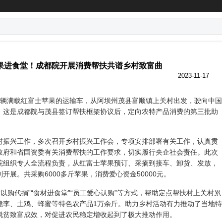
果进食堂！成都院开展消费帮扶共谱乡村致富曲
2023-11-17
，一辆满载红富士苹果的运输车，从阿坝州茂县富顺镇上关村出发，驶向中国
。这是成都院与茂县签订帮扶框架协议后，定向农特产品消费的第三批助
村振兴工作，多次召开乡村振兴工作会，专项安排部署有关工作，认真贯
政府和省国资委有关消费帮扶的工作要求，切实履行央企社会责任。此次
院组织专人全流程负责，从红富士苹果预订、采摘到接车、卸货、发放，
开展。共采购6000多斤苹果，消费爱心资金50000元。
以购代捐”“食材进食堂”“员工爱心认购”等方式，帮助定点帮扶村上关村累
脆李、土鸡、蜂蜜等特色农产品1万余斤。助力乡村活动有力推动了当地特
脱贫致富成效，对促进农民稳定增收起到了极大推动作用。