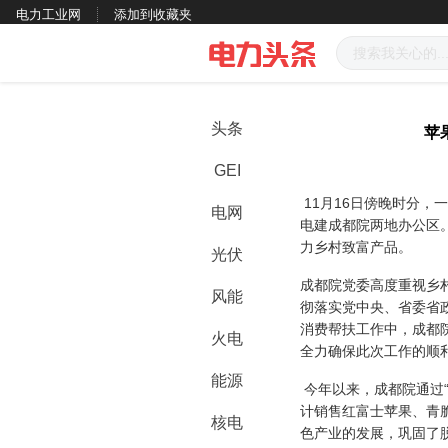
电力工业网
添加到收藏夹
头条
苹
GEI
11月16日傍晚时分
电网
电建成都院两地办公区
力乡村致富产品。
光伏
成都院党委高度重视乡
风能
彻落实党中央、省委省
消费帮扶工作中，成都
火电
全力确保此次工作的顺利
能源
今年以来，成都院通过“
计销售红富士苹果、青
核电
色产业的发展，巩固了