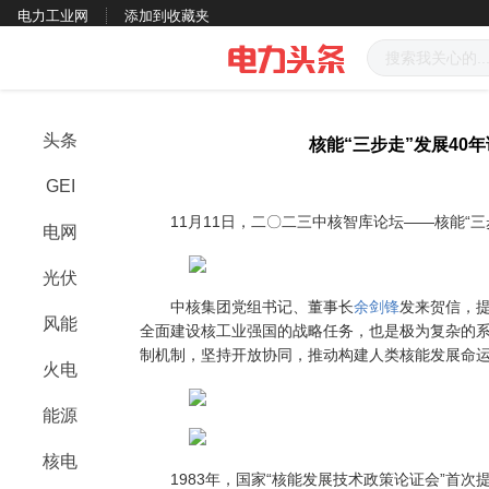
电力工业网
添加到收藏夹
头条
核能“三步走”发展40
GEI
11月11日，二〇二三中核智库论坛——核能“三步
电网
光伏
中核集团党组书记、董事长
余剑锋
发来贺信，提
风能
全面建设核工业强国的战略任务，也是极为复杂的
制机制，坚持开放协同，推动构建人类核能发展命
火电
能源
核电
1983年，国家“核能发展技术政策论证会”首次提