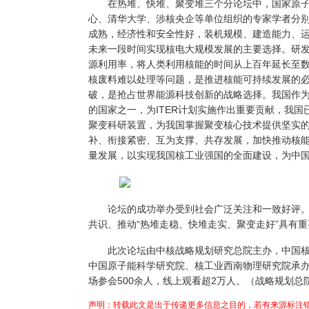
在热堆、快堆、聚变堆三个分论坛中，国家原子
心、清华大学、涉核央企等单位组织的专家学者分
成熟，经济性和安全性好，装机规模、建造能力、
未来一段时间实现核电大规模发展的主要选择。研
源利用率，将人类利用核能的时间从上百年延长至
核废料难以处理等问题，是推进核能可持续发展的
破，是抢占世界能源科技创新的战略选择。我国作为
的国家之一，为ITER计划实施作出重要贡献，我
聚变科研装置，为我国掌握聚变核心技术提供坚实的
补、衔接紧密、互为支撑、共存发展，加快推动核能
量发展，以实现我国核工业强国的全面建设，为中
论坛的成功举办受到社会广泛关注和一致好评。
共识、推动“热堆走稳、快堆走实、聚变走好”具有
此次论坛由中核战略规划研究总院主办，中国核
中国原子能科学研究院、核工业西南物理研究院承
场参会500余人，线上观看超2万人。（战略规划总
声明：转载此文是出于传递更多信息之目的，若有来源标注错