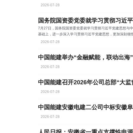
2026-07-28
7月27日，国务院国资委党委就学习贯彻习近平党建思想与
基础上，进一步深入学习贯彻习近平党建思想，更加深刻领悟“
合开展树立和践行正确政绩观学习教育，坚持学思用贯通、
2026-07-28
资央企党的建设各项工作，奋力开创以高质量党建引领保障
文献研究院院长曲青山作专题辅导报告。国务院国资委党委
中国能建举办“金融赋能，联动出海”
2026-07-28
中国能建召开2026年公司总部“大监
2026-07-28
中国能建安徽电建二公司中标安徽阜
2026-07-28
人民日报：安徽省一重点支撑性电源