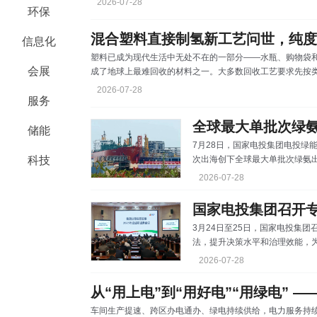
2026-07-28
环保
混合塑料直接制氢新工艺问世，纯度
信息化
塑料已成为现代生活中无处不在的一部分――水瓶、购物袋
会展
成了地球上最难回收的材料之一。大多数回收工艺要求先按
有9%的废弃塑料被实际回收，79%被倾倒在垃圾填埋场，
2026-07-28
今，由加州大学洛杉矶分校萨穆利工程学院和韩国梨花女子
服务
化学方法，能够将三种最常见塑料的混合物直接转化为高纯
储能
7月28日，国家电投集团电投绿能
次出海创下全球最大单批次绿氨
科技
排贡献，获得国际市场绿色价值
2026-07-28
术示范”到“规模化国际商业交付”
连云港徐圩港区码头进行“氢洲
国家电投集团召开专
出口的绿氨产品，全部产自国家电
3月24日至25日，国家电投集团
清洁低碳氢能示范工程、
法，提升决策水平和治理效能，
组书记、董事长刘明胜参加会议
2026-07-28
落地团队、治理管控团队和风险
险防控的重要桥梁，在“矢志创一
董事勤勉履职，为推动集团“均衡
车间生产提速、跨区办电通办、绿电持续供给，电力服务持
企法人治理工作中的标杆地位，