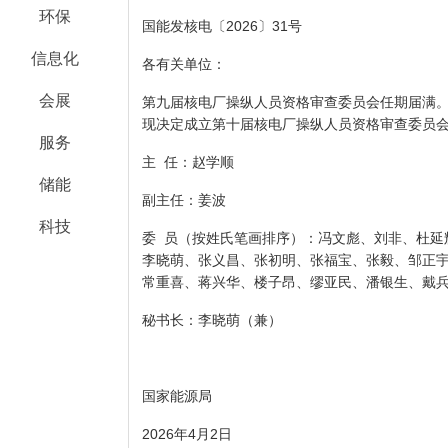
环保
国能发核电〔2026〕31号
信息化
各有关单位：
会展
第九届核电厂操纵人员资格审查委员会任期届满
现决定成立第十届核电厂操纵人员资格审查委员
服务
主 任：赵学顺
储能
副主任：姜波
科技
委 员（按姓氏笔画排序）：冯文彪、刘非、杜延
李晓萌、张义昌、张初明、张福宝、张毅、邹正
常重喜、蒋兴华、楼子昂、缪亚民、潘银生、戴
秘书长：李晓萌（兼）
国家能源局
2026年4月2日