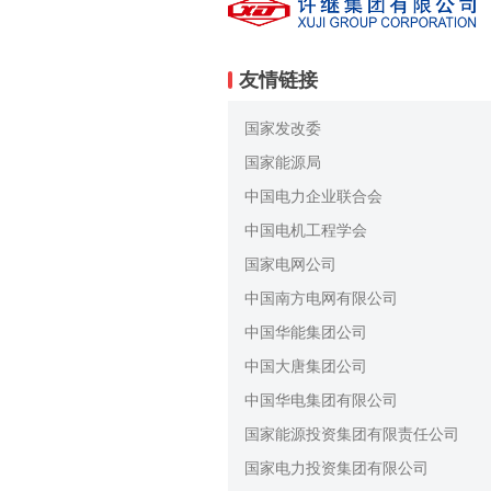
友情链接
国家发改委
国家能源局
中国电力企业联合会
中国电机工程学会
国家电网公司
中国南方电网有限公司
中国华能集团公司
中国大唐集团公司
中国华电集团有限公司
国家能源投资集团有限责任公司
国家电力投资集团有限公司