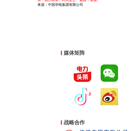
系，我们将第一时间更正、删除，谢谢。
来源：中国华电集团有限公司
媒体矩阵
战略合作