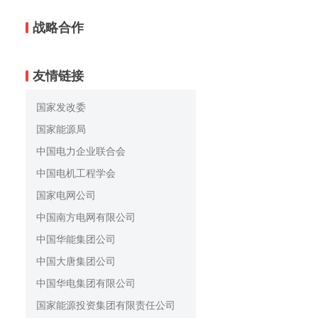
战略合作
友情链接
国家发改委
国家能源局
中国电力企业联合会
中国电机工程学会
国家电网公司
中国南方电网有限公司
中国华能集团公司
中国大唐集团公司
中国华电集团有限公司
国家能源投资集团有限责任公司