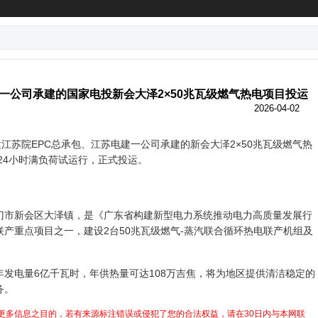
一公司承建的国家电投新会大泽2×50兆瓦级燃气热电项目投运
2026-04-02
苏院EPC总承包、江苏电建一公司承建的新会大泽2×50兆瓦级燃气热
+24小时满负荷试运行，正式投运。
新会区大泽镇，是《广东省构建新型电力系统推动电力高质量发展行
产重点项目之一，建设2台50兆瓦级燃气-蒸汽联合循环热电联产机组及
电量6亿千瓦时，年供热量可达108万吉焦，将为地区提供清洁稳定的
务。
更多信息之目的，若有来源标注错误或侵犯了您的合法权益，请在30日内与本网联