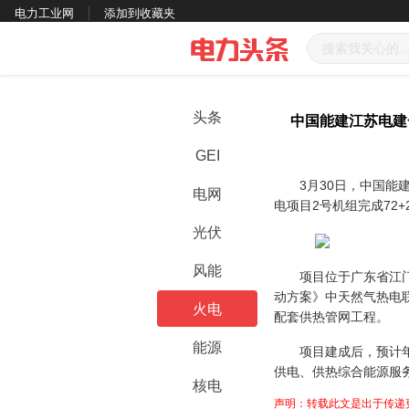
电力工业网
添加到收藏夹
头条
中国能建江苏电建
GEI
3月30日，中国能建江
电网
电项目2号机组完成72
光伏
风能
项目位于广东省江门市
动方案》中天然气热电联
火电
配套供热管网工程。
能源
项目建成后，预计年发
供电、供热综合能源服
核电
声明：转载此文是出于传递