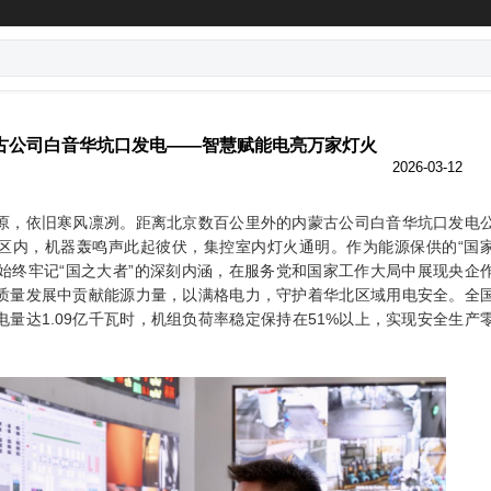
古公司白音华坑口发电――智慧赋能电亮万家灯火
2026-03-12
，依旧寒风凛冽。距离北京数百公里外的内蒙古公司白音华坑口发电
区内，机器轰鸣声此起彼伏，集控室内灯火通明。作为能源保供的“国
”始终牢记“国之大者”的深刻内涵，在服务党和国家工作大局中展现央企
质量发展中贡献能源力量，以满格电力，守护着华北区域用电安全。全
量达1.09亿千瓦时，机组负荷率稳定保持在51%以上，实现安全生产
。