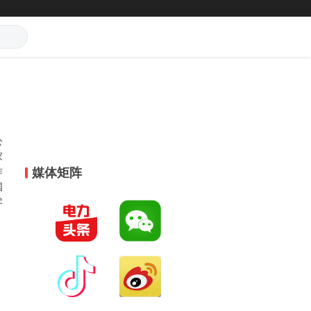
公
家
作
媒体矩阵
国
零