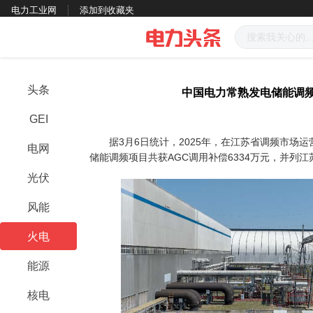
电力工业网
添加到收藏夹
头条
中国电力常熟发电储能调
GEI
据3月6日统计，2025年，在江苏省调频市场运营
电网
储能调频项目共获AGC调用补偿6334万元，并列
光伏
风能
火电
能源
核电