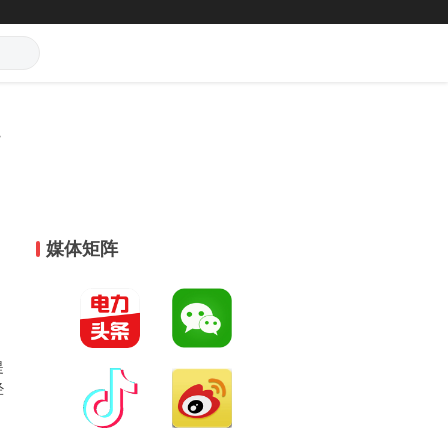
媒体矩阵
提
经