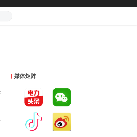
媒体矩阵
改
主