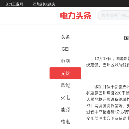
电力工业网
添加到收藏夹
头条
国
GEI
12月19日，国能新
电网
统建设、巴州区域能源
光伏
风能
该项目位于新疆巴州焉
扩建原巴州焉耆220千
火电
人员严格开展设备绝缘
成并网调度协议签署、
能源
过程中严格遵循“分步
变压器冲击合闸及反送
核电