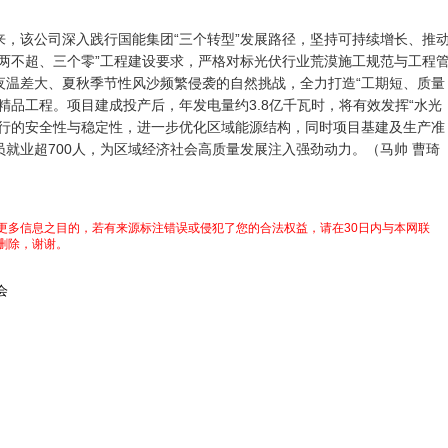
该公司深入践行国能集团“三个转型”发展路径，坚持可持续增长、推
“两不超、三个零”工程建设要求，严格对标光伏行业荒漠施工规范与工程
夜温差大、夏秋季节性风沙频繁侵袭的自然挑战，全力打造“工期短、质量
精品工程。项目建成投产后，年发电量约3.8亿千瓦时，将有效发挥“水光
运行的安全性与稳定性，进一步优化区域能源结构，同时项目基建及生产准
员就业超700人，为区域经济社会高质量发展注入强劲动力。（
马帅 曹琦
更多信息之目的，若有来源标注错误或侵犯了您的合法权益，请在30日内与本网联
删除，谢谢。
会