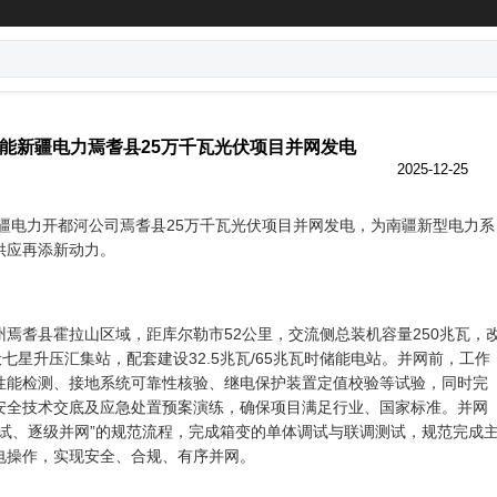
能新疆电力焉耆县25万千瓦光伏项目并网发电
2025-12-25
疆电力开都河公司焉耆县25万千瓦光伏项目并网发电，为南疆新型电力系
供应再添新动力。
耆县霍拉山区域，距库尔勒市52公里，交流侧总装机容量250兆瓦，
伏七星升压汇集站，配套建设32.5兆瓦/65兆瓦时储能电站。并网前，工作
性能检测、接地系统可靠性核验、继电保护装置定值校验等试验，同时完
安全技术交底及应急处置预案演练，确保项目满足行业、国家标准。并网
调试、逐级并网”的规范流程，完成箱变的单体调试与联调测试，规范完成
电操作，实现安全、合规、有序并网。