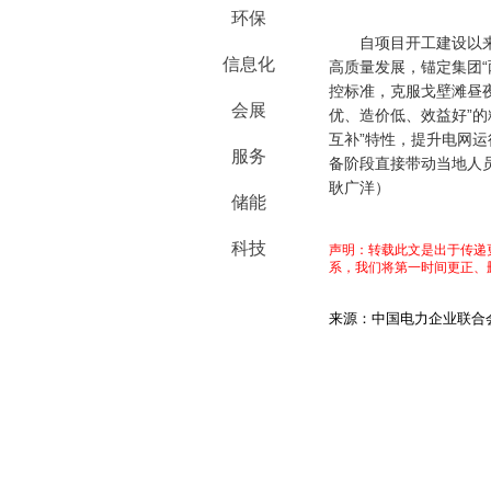
环保
自项目开工建设以来，
信息化
高质量发展，锚定集团
控标准，克服戈壁滩昼
会展
优、造价低、效益好”的
互补”特性，提升电网
服务
备阶段直接带动当地人
耿广洋
）
储能
科技
声明：转载此文是出于传递
系，我们将第一时间更正、
来源：中国电力企业联合