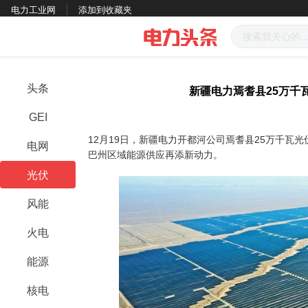
电力工业网
添加到收藏夹
头条
新疆电力焉耆县25万千
GEI
12月19日，新疆电力开都河公司焉耆县25万千瓦
电网
巴州区域能源供应再添新动力。
光伏
风能
火电
能源
核电