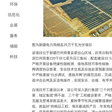
环保
信息化
会展
服务
图为新疆电力焉稽县25万千瓦光伏项目
储能
该项目位于新疆巴州焉耆县霍拉山区域，距库尔勒市5
科技
原巴州焉耆220千伏七星升压汇集站，配套建设32.
严格开展设备绝缘性能检测、接地系统可靠性核验
网调度协议签署、安全技术交底及应急处置预案演
中严格遵循“分步调试、逐级并网”的规范流程，完
器冲击合闸及反送电操作，实现安全、合规、有序
自项目开工建设以来，该公司深入践行集团“三个转
展，锚定集团“两不超、三个零”工程建设要求，严
克服戈壁滩昼夜温差大、夏秋季节性风沙频繁侵袭的
低、效益好”的精品工程。项目建成投产后，年发电量
性，提升电网运行的安全性与稳定性，进一步优化