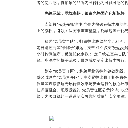
者的使命感，将抽象的品牌内涵转化为可触可感的
先锋示范，党旗高扬，锻造光热国产化新标杆
支部将“光热先锋”的担当作为熔铸在技术攻坚的最
上的旗帜，引领团队突破重重壁垒，托举起国产化
建强
“党员突击队”，
打造技术攻坚的尖刀利刃。
定日镜控制等“卡脖子”难题，支部成立多支“光热先锋
小时轮班值守，反复优化参数；“定日镜桩基突击队
径、多深度的桩基试验，最终成功制定出技术可行
划定
“党员责任区”，
构筑
网格管控的钢铁防线。
键区域设立“党员责任区”，由党员技术骨干担任责
质量等直接影响光热转换效率与安全运行的核心环
任深度融合。现场设置的“党员责任区公示牌”与“攻
督，为项目筑起一道道坚实可靠的质量与安全屏障