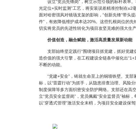
设立
“党员先锋岗”
，
树立
示范引领的标杆表率。
光定位+实时监测”工艺，将安装误差精准控制在±
面对哈密强风对镜场支架的影响，“创新先锋”带头提
件”，有效降低维护成本达20%。这些扎根岗位的
切实将党员的先进性转化为项目攻坚克难的强大生
价值创造，融合赋能，激活高质量发展新动能
支部始终坚定践行“围绕项目抓党建，抓好党建促项
造价值的强大引擎，在工程建设全链条中催化出“1+
不断的动能。
“
党建+安全
”，
铸就生命至上的铜墙铁壁。
支部
标，以“雷霆行动”为抓手，从隐患排查治理、风险
制度保障等多方面织密安全防护网络。支部还在高
立“党员安全监督岗”，党员佩戴“安全监督员”袖标，
以“穿透式管理”激活安全末梢，为项目
安全
建设保驾