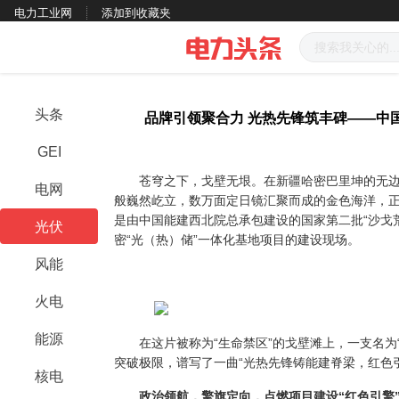
电力工业网
添加到收藏夹
头条
品牌引领聚合力 光热先锋筑丰碑——中
GEI
苍穹之下，戈壁无垠。在新疆哈密巴里坤的无边
电网
般巍然屹立，数万面定日镜
汇聚而成的
金色海洋，
是由中国能建西北院总承包建设的国家第二批“沙戈
光伏
密“光（热）储”一体化基地项目的建设现场。
风能
火电
能源
在这片被称为“生命禁区”的戈壁滩上，一支名为“
突破极限，谱写了一曲“光热先锋铸能建脊梁，红色
核电
政治领航
，
擎旗定向，点燃项目建设“红色引擎