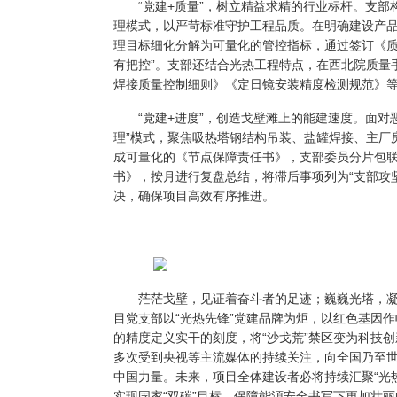
“
党建+质量
”，树立精益求精的行业标杆。
支部
理模式，以严苛标准守护工程品质。在明确建设产
理目标细化分解为可量化的管控指标，通过签订《质
有把控”。支部还结合光热工程特点，在西北院质量
焊接质量控制细则》《定日镜安装精度检测规范》
“党建+进度”，创造戈壁滩上的能建速度。
面对
理”模式，聚焦吸热塔钢结构吊装、盐罐焊接、主厂
成可量化的《节点保障责任书》，
支部委员
分片包
书》，按月
进行
复盘总结，将滞后事项列为“支部攻坚
决，确保项目高效有序推进。
茫茫戈壁，见证着奋斗者的足迹；巍巍光塔，凝
目党支部以“光热先锋”党建品牌为炬，以红色基因
的精度定义
实干
的刻度，将“沙戈荒”禁区变为科技
多次受到央视等主流媒体的
持续
关注
，向全国乃至
中国
力量。
未来，
项目全体建设者必将持续汇聚“光
实现国家“双碳”目标、保障能源安全书写下更加壮