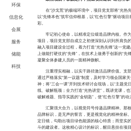
环保
在“沙戈荒”的极端环境中，项目党支部将“光热先
以“先锋本色”筑牢信仰根基，以“红色引擎”驱动项
信息化
彩。
会展
牢记初心使命，以精准定位锻造品牌内核。
作
项目，项目党支部自成立之初便深刻认识到所肩负
服务
融入项目建设全过程，着力打造“光热先锋”这一党建
上做能打硬仗的“先锋”，在技术上做勇于创新的“先
储能
凝聚全体参建人员的一面精神旗帜。
科技
注重理实相融，以实干路径激活品牌价值。
支
通过严格落实“第一议题”制度，及时学习领会国家
神；
将“三会一课”开到技术研讨会现场，以“主题党
线、破解瓶颈；全力打造
“光热讲堂”，既讲党课，
破解难题、指导实践的“金钥匙”，使“红色引擎”的
汇聚强大合力，以视觉符号传递品牌精神。
那
品牌标识，是无声的誓言，更是视觉化的精神坐标
定日镜，勾勒出项目绿色能源的核心特质；而坚实
斗的建设者。这枚精心设计的标识，醒目悬挂在项