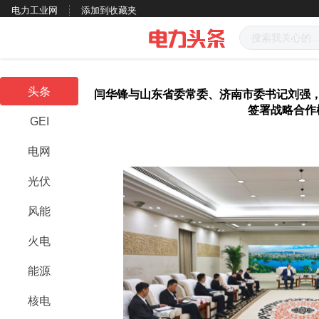
电力工业网
添加到收藏夹
头条
闫华锋与山东省委常委、济南市委书记刘强
签署战略合作
GEI
电网
光伏
风能
火电
能源
核电