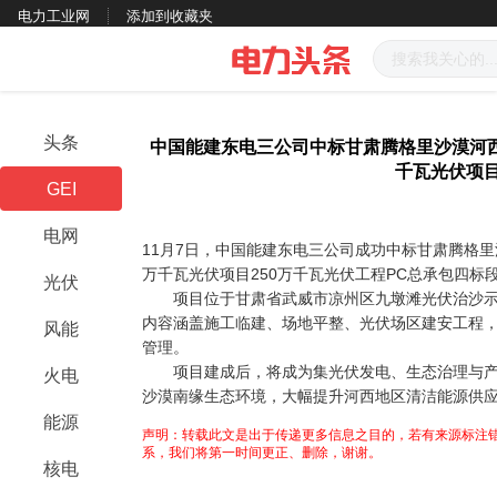
电力工业网
添加到收藏夹
头条
中国能建东电三公司中标甘肃腾格里沙漠河西
千瓦光伏项
GEI
电网
11月7日，中国能建东电三公司成功中标甘肃腾格里
万千瓦光伏项目250万千瓦光伏工程PC总承包四标
光伏
项目位于甘肃省武威市凉州区九墩滩光伏治沙示范
内容涵盖施工临建、场地平整、光伏场区建安工程
风能
管理。
项目建成后，将成为集光伏发电、生态治理与产
火电
沙漠南缘生态环境，大幅提升河西地区清洁能源供
能源
声明：转载此文是出于传递更多信息之目的，若有来源标注错
系，我们将第一时间更正、删除，谢谢。
核电