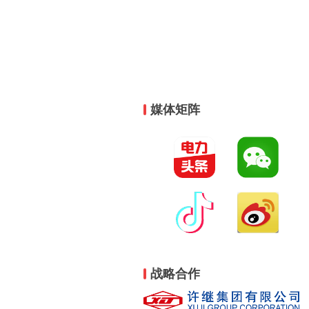
媒体矩阵
战略合作