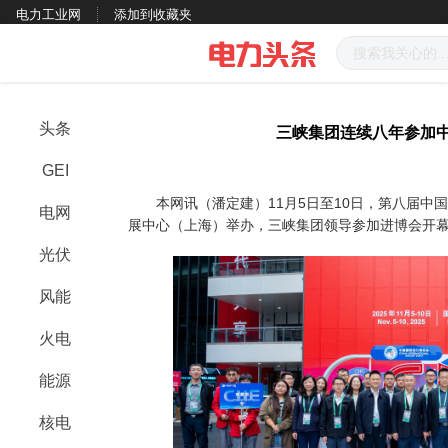
电力工业网
添加到收藏夹
头条
三峡集团连续八年参加
GEI
本网讯（潘定建）11月5日至10日，第八届中
电网
展中心（上海）举办，三峡集团领导参加进博会开
光伏
风能
火电
能源
核电