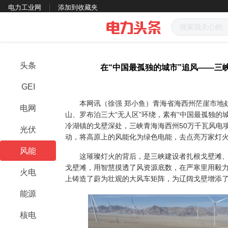
电力工业网
添加到收藏夹
头条
在“中国最孤独的城市”追风——三峡
GEI
本网讯（徐强 郑小鱼）青海省海西州茫崖市地处
电网
山、罗布泊三大“无人区”环绕，素有“中国最孤独的城
冷湖镇的戈壁深处，三峡青海海西州50万千瓦风电
光伏
动，将高原上的风能化为绿色电能，去点亮万家灯
风能
这璀璨灯火的背后，是三峡建设者扎根戈壁滩、
戈壁滩，用智慧摸透了风资源底数，在严寒里用毅
火电
上铸造了蔚为壮观的大风车矩阵，为辽阔戈壁增添
能源
核电