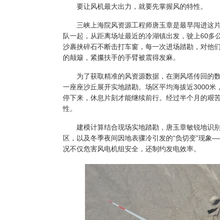
要让风机最大出力，就要先掌握风的特性。
三峡上海院风资源工程师唐玉章是最早闯进这片戈
队一起，从距离场址最近的冷湖镇出发，驶上60多公
沙裹挟碎石不断击打车窗，每一次进场踏勘，对他
的颠簸，紧攥扶手的手臂被震得发麻。
为了获取精准的风资源数据，在测风塔传回的数据
一座座沙丘展开实地踏勘。场区平均海拔近3000
停下来，休息片刻才能继续前行。经过半个月的艰
性。
建模计算结合现场实地踏勘，唐玉章敏锐地识别
区，以及冬季夜间因地表骤冷引发的“负切变”现象
况不仅危害风电机组安全，还制约发电效率。