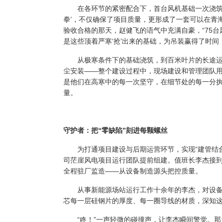
在各环节的紧密配合下，首台风机基础一次浇筑成
拳’，不仅确保了项目质量，更形成了一套可以在青海
验收合格的那天，赵健飞的语气中充满自豪，“75
是这些顶着严寒‘抢’出来的基础，为吊装赢得了时间
从极寒条件下的基础浇筑，到百米叶片的长途运输
尘安装——整个建设过程中，现场建设和管理团队用
是他们在高寒中的每一次坚守，在细节处的每一分
量。
守护者：把“零缺陷”刻进每颗螺丝
为打通项目建设与后期运营环节，实现“建管结合
司茫崖风电项目运行团队提前组建。值班长李杰接
全程驻厂监造——从设备制造源头把控质量。
从事新能源场站运行工作十余年的李杰，对设备
芯每一层硅钢片的厚度、每一圈导线的材质，深知
“咚！”一声轻微的碰撞声，让李杰瞬间警觉。那