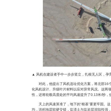
▲ 风机在建设者手中一步步竖立，扎根无人区，孕
对此，他提出了风机选址优化方案，将北部16个
化风机设计、升级叶片材料以应对异常风况。这两
性，还将轮毂高度处的平均风速提升了0.13米/秒，使
天上的风速算准了，地下的“根基”要更牢固。这
均，洪积地层软硬交错，盐渍土与盐岩层溶陷性强