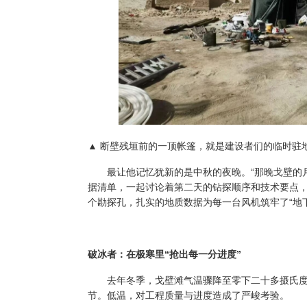
▲ 断壁残垣前的一顶帐篷，就是建设者们的临时驻
最让他记忆犹新的是中秋的夜晚。“那晚戈壁的月
据清单，一起讨论着第二天的钻探顺序和技术要点，直
个勘探孔，扎实的地质数据为每一台风机筑牢了“地
破冰者：在极寒里“抢出每一分进度”
去年冬季，戈壁滩气温骤降至零下二十多摄氏度
节。低温，对工程质量与进度造成了严峻考验。